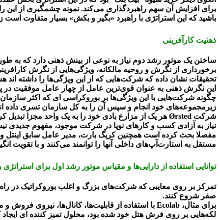
باشید که این استراتژی با راهبرد «بگیر و بکش» بسیار متفاوت است 
ذهنیت کارآفرینی
ساختن یک موتور رشد دوم نیاز به نوعی از بینش ذهنی دارد که به 
برخورداری از نگرش و روحیه مالکانه، ویژگی‌هایی از نگرش کارافرینی 
تحقیقات نشان داده که شرکت‌هایی که از این ویژگی‌ها را داشته اند ه
این نگرش ذهنی به عنوان قوی‌ترین عامل از چهار عامل موفقیت در پژ
چگونه شرکت‌هایی با این ویژگی‌ها بر بوروکراسی ای که اکثر سازمان‌ها
زیرمجموعه‌های خود انجام و سپس آن را به کل سازمان تسری داده اند
شرکت Ørsted هر یک از مزارع بادی خود را به یک واحد مجزا تبدیل کرد و به مدیران مسئول هر واحد این فرصت را داد تا فرهنگ و استراتژی محلی خود را شکل دهد و تجربه “بنیانگذار کوچک” را ایجاد کند.
مفصلا بحث کرده است همچنین کریگ بارت، مدیر عامل سابق اینتل و ن
مستقل به استارت‌آپ‌های داخلی آنها را توانمند می‌کنند و با تقویت انگی
توانایی استفاده از دارایی‌ها و مقیاس موتور رشد اول برای استراتژی 
تمرکز بر روی معایبی که شرکت‌های بزرگ و اغلب بوروکراتیک در راه‌ان
صفر شروع کنند.
لکه‌هایی بر روی فرش هتل خود شده بود، محلول تمیز کننده ای ایجاد