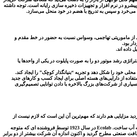
ز این راهبرد خرید 67 میلیارد دلاری شرکت EMC توسط شرکت دل، سازمان پیشرو در نرم افزار و تجهیزات ذخیره سازی رایانه است. توجه داشته
 می‌خرد و سپس به تدریج با هضم در خود منحل می‌سازد.
ری از ماموریتی تهاجمی، وسواس نسبت به حضور در خط مقدم و
ار بود.
داده اند.
تراتژی رشد موتور دو را به صورت پایلوت در یکی از واحدها یا
کت موجود، مفهوم جدیدی نیست. رابرت بورگلمن در کتاب خودStrategy Is Destiny درباره چالش استفاده از دارایی‌های هسته اصلی برای ایجاد کسب و کارهای جدید
ری از شرکت‌های بزرگ بالاخره با دادن توانایی تصمیم‌گیری
ید مزایایی هم دارند که مهم‌ترین آن این است که لازم نیست از
برای مثال، Ecolab با استفاده از قابلیت‌ها، کانال‌ها، نیروی فروش و مشتریان استراتژی رشد موتور اول خود، یک موتور رشد موفق در تصفیه آب ساخت. Ecolab در سال 1923 توسط فروشنده ای که متوجه
افت صنعتی مطرح گردید و اکنون اندازه آن شرکت بیشتر از دو برابر