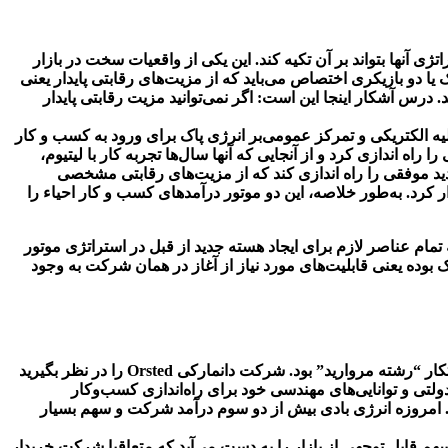
ی آنها بتواند بر آن تکیه کند. این یکی از واقعیات سخت در بازار
ا دو بازیکری اختصاص می‌باید که از مزیت‌های رقابتی پایدار یعنی
د. درس آشکار اینجا این است: اگر نمی‌توانید مزیت رقابتی پایدار
شی از ظهور وسایل نقلیه الکتریکی و تمرکز عمومی‌بر انرژی پاک برای ورود به کسب و کار
ه اندازی کرد و از آنجایی که آنها سال‌ها تجربه کار با لیتیوم،
ید موفقی را راه اندازی کند که از مزیت‌های رقابتی مشخصی
ادنش را واگذار کرد. به‌طور خلاصه، این دو موتور درآمدهای کسب و کار احیاء را
 صورتی دنبال کرد که تمام عناصر لازم برای ایجاد هسته جدید از قبل در استراتژی موتور
 بوده یعنی قابلیت‌های مورد نیاز از آغاز در همان شرکت به وجود
برای استراتژی‌های رشد با موتورهای دوگانه که نسخه‌های نسل بعدی از تجارت اصلی بودند، شاهد چندین الگوی خرید بودیم. که یکی از آنها ابتکار “رشته مروارید” بود. شرکت دانمارکی Orsted را در نظر بگیرید
لتی و توانایی‌های مهندسی خود برای راه‌اندازی کسب‌وکار
. امروزه انرژی بادی بیش از دو سوم درآمد شرکت و سهم بسیار
هم قابل توجهی از بازار را به دست می‌آید که متعاقبا شرکت خریدار