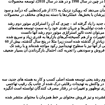
قابلیت‌ها به بازارهای مجاور بود. استراتژی‌های توسعه بازار کلاسیک شامل حرکت به مناطق جغرافیایی جدید (راه‌اندازی فروشگاه‌های IKEA در چین در سال 1998 و در هند در سال 2018)، توسعه محصولات
شرکت‌های موفق برای دهه‌ها با استراتژی‌های رشد مبتنی بر مجاورت‌ به حوزه های نزدیک، به پیش رانده شده‌اند. تخمین پژوهش ذکر شده نشان می‌دهد که رویکرد نزدیک به 75٪ از شرکت‌هایی که درآمد و سود
ز نگاه دارند، تطبیق منظم مدل تجاری تکرارپذیرشان با بخش‌ها، عملکردها یا دسته بندی‌های مختلف در محصولات
دید را یاد گرفته اند – چیزی که آن را استراتژی موتور دوم رشد
شدت توانایی‌ها و جریان نقدی خود را به سمت توسعه هسته‌های
غییرات و از هم گسیخته‌گی‌های بازارها به قدری زیاد و سریع شده
است که واقعا نمی‌توانیم اطمینان داشته باشیم که تنها با بهره گیری از این استراتژی پا برجا می‌مانیم. امروزه خطر بی عملی و انفعال بسیار زیادتر از گذشته شده است زیرا مثلا در پنج سال گذشته، بیش از 60
از آنها نیز با سطوح تهدیدآمیز رکود مواجه شده‌اند و با رشد تک
 فروش و سوددهی را تجربه کند، احتمال بازگرداندن آن بسیار ضعیف
 دوم رشد یعنی توسعه هسته اصلی کسب و کار به هسته های جدید، سه
ا در واکنش به تهدیدات رقابتی درک شده از جانب یک رقیب تهاجمی
وژی نوظهور و تغییرات در رفتار مصرف کنندگان توانسته است انگیزه
 لوح فشرده و نیز فروش محتوای بر خط همزمان با محتوای منتشر شده