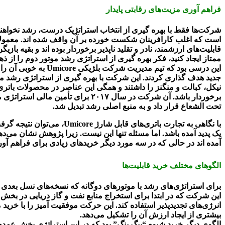
فراهم آوری مزیت‌های رقابتی پایدار
شرکت‌ها فقط با بهره گیری از انتخاب استراتژیک درست، رشد نخواهند کرد
است که اغلب کارافرینان شکست خورده بر آن واقف شده اند. معمولا بی
قابلیت‌های ارزشمند، نادر و تقلید ناپذیر برخوردار بوده اند و بقیه با
ممتاز ایجاد کنید، فکر بهره گیری از استراتژی رشد موتور دوم را از ذهن
این درسی بود که تی
جدید هدف گذاری کردند. این شرکت با بهره گیری از استراتژی رشد موتور 
نیکل، کبالت و منگنز را داشتند و همگی این عناصر در محصولات باتر
برخوردار باشد. آن شرکت در سال ۰۱۷
تحت الشعاع قرار داد و به منبع اصلی رشد تبدیل شد.
با نگاهی به تجارت باتری‌ه
یک پدید آمده باشد. اما مسئله تنها این نیست. زیرا پژوهش نشان می‌ده
آمده اند در حالی که در سه مورد دیگر خریدهای زیادی برای فراهم آ
الگوهای مختلف خرید قابلیت‌ها
این شرکت که در ابتدا برای استخراج منابع نفت و گاز دریایی در بخ
انرژی‌های تجدیدپذیر استفاده کند. این حرکت موفقیت آمیز را با خر
بیشتری از ایجاد ارزش آن را تشکیل می‌دهد.
الگوی دیگر خرید شیوه “بیگ بنگ” بود که در این استراتژی بخش عمده 