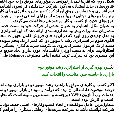
شکل دوم، که تقریباً نیمی‌از نمونه‌های موتورهای موفق را به خود ا
فناوری‌های جدید استفاده می‌کرد. شرکت چندملیتی فرانسوی اشنایدر ال
نرم افزاری و خدمات پر رونق ایجاد کرد که بر مدیریت انرژی برای کار
چنین راهبردهای دوتایی تقریباً همیشه از مزایای اضافی تقویت راهبرد
حوزه‌های جدید، از کسب و کار موجود هم محافظت می‌گردد.
به عنوان مثال، اشنایدر به عنوان بخشی از حرکت خود به سمت خدمات، 
مشتریان «تعمیرات پیش‌بینانه» ارزشمندی ارائه دهد که این استراتژی 
به مدل جدیدی روی آورد که در آن به جای فروش کامل تجهیزات سخت افزا
الگوی سوم در استراتژی رشد با موتور دو، که کمتر از یک پنجم نمونه‌ه
دسته از یک فرمول مشترک پیروی می‌کردند: سرمایه‌گذاری پیشگیرانه
استارتاپ‌ها برای به دست آوردن قابلیت‌های مورد نیاز و ایجاد سریع م
این مسیری بود که شرکت تولید کننده الیاف مصنوعی Reliance طی کرد که فعالیت‌هایش در نهایت به حوزه نفت و گاز گسترش یافت و اکنون با ارزش‌ترین شرکت در هند است.
ش
یوه بهره گیری از استراتژی رشد موتور دوم
بازاری با حاشیه سود مناسب را انتخاب کنید
درصد موفقیت‌ها، انتظار آن بوده که درآمد و سود در بازار موتور دو سری
خدمات وب آمازون (AWS) برجسته و مستندترین ن
کسب و کارش بوده است.
متداول‌ترین عامل موفقیت در ایجاد کسب‌وکارهای اصلی جدید، توانای
شرکت توانسته باشد به سرعت مزیت‌های رقابتی ممتازی را فراهم کند