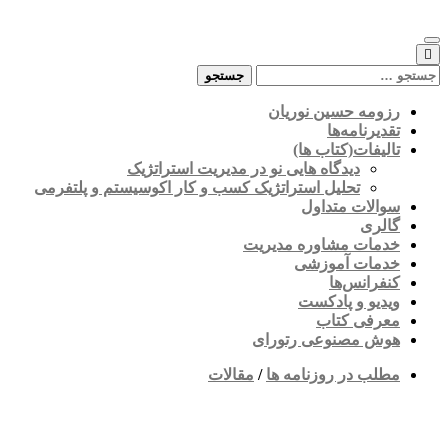
Skip
to
content
جستجو
برای:
رزومه حسین نوریان
تقدیرنامه‌ها
تالیفات(کتاب ها)
دیدگاه هایی نو در مدیریت استراتژیک
تحلیل استراتژیک کسب و کار اکوسیستم و پلتفرمی
سوالات متداول
گالری
خدمات مشاوره مدیریت
خدمات آموزشی
کنفرانس‌ها
ویدیو و پادکست
معرفی کتاب
هوش مصنوعی رتورای
مطلب در روزنامه ها
/
مقالات