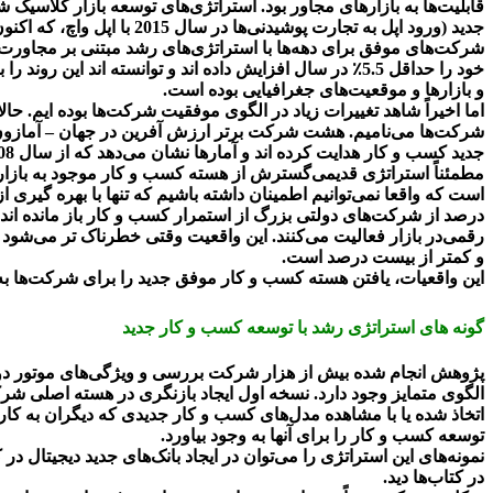
جدید (ورود اپل به تجارت پوشیدنی‌ها در سال 2015 با اپل واچ، که اکنون فروش بیشتری از کل صنعت ساعت سوئیس دارد) از این جمله هستند
و بازارها و موقعیت‌های جغرافیایی بوده است.
اما اخیراً شاهد تغییرات زیاد در الگوی موفقیت شرکت‌ها بوده ایم. ح
شرکت‌ها می‌نامیم. هشت شرکت برتر ارزش آفرین در جهان – آمازون، 
جدید کسب و کار هدایت کرده اند و آمارها نشان می‌دهد که از سال 2008 تا 2018، یک سوم رشد ارزش بازار شرکت‌های سهامی‌عام بزرگ را می‌توان تحت تاثیر استراتژی موتور دوم رشد آنها دانست
مطمئناً استراتژی قدیمی‌گسترش از هسته کسب و کار موجود به بازارهای
درصد از شرکت‌های دولتی بزرگ از استمرار کسب و کار باز مانده اند یا 
رقمی‌در بازار فعالیت می‌کنند. این واقعیت وقتی خطرناک تر می‌شود
و کمتر از بیست درصد است.
این واقعیات، یافتن هسته کسب و کار موفق جدید را برای شرکت‌ها به
گونه های استراتژی رشد با توسعه کسب و کار جدید
پژوهش انجام شده بیش از هزار شرکت بررسی و ويژگی‌های موتور دوم 
الگوی متمایز وجود دارد. نسخه اول ایجاد بازنگری در هسته اصلی شر
اتخاذ شده یا با مشاهده مدل‌های کسب و کار جدیدی که دیگران به کار
توسعه کسب و کار را برای آنها به وجود بیاورد.
نمونه‌های این استراتژی را می‌توان در ایجاد بانک‌های جدید دیجیتال
در کتاب‌ها دید.