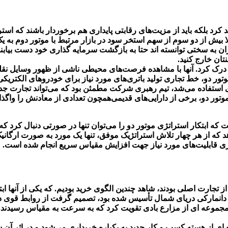
 بلکه باید از مزیت‌های رقابتی پایداری هم برخوردار باشند که استراتژ
ش از دو سوم از سهم استخر سود در بازار مرتبط با موتور دوم به یک ی
زیگران به سختی توانسته اند حتا به بازگشت سرمایه گذاری خود دست بیابن
تان خارج کنید.
م مدیریت شرکت بلژیکی Umicore به خوبی آن را درک کرد. آنها با مشاهده فرصت‌های محیطی نا
دو، خط تجاری تولید باتری‌های مورد نیاز برای خودروهای الکتریکی را را
ی استفاده می‌شد، تیم رهبری شرکت مطمئن بود که می‌تواند تجارت جد
۲ برای تأمین مالی استراتژی موتور دو، برخی از دارایی‌های قدیمی‌همچون تعدادی از مع
ای قابل شارژ Umicore، می‌توان نتیجه گرفت که ابتکار استراتژی موتور دو را می‌توان تنها در
د که از هر چهار تلاش استراتژیک موفق، تنها یک مورد به صورت ارگانیک
وری قابلیت‌های مورد نیاز جهت افزایش مقیاس سریع انجام شده است.
ش دانمارکی دریای شمال تأسیس شده بود، تصمیم گرفت از روابط قوی دو
ید مجموعه ای از مزارع بادی تقویت کرد که به سرعت به مقیاس رسیدند
ای از هسته کسب و کار جدید به یکباره خریداری می‌شود و در اثر آن س