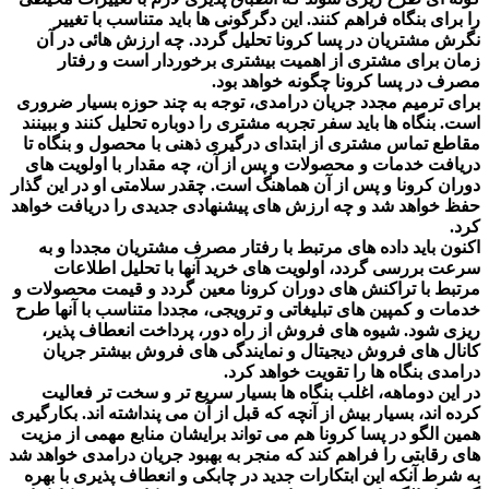
را برای بنگاه فراهم کنند. این دگرگونی ها باید متناسب با تغییر
نگرش مشتریان در پسا کرونا تحلیل گردد. چه ارزش هائی در آن
زمان برای مشتری از اهمیت بیشتری برخوردار است و رفتار
مصرف در پسا کرونا چگونه خواهد بود.
برای ترمیم مجدد جریان درامدی، توجه به چند حوزه بسیار ضروری
است. بنگاه ها باید سفر تجربه مشتری را دوباره تحلیل کنند و ببینند
مقاطع تماس مشتری از ابتدای درگیری ذهنی با محصول و بنگاه تا
دریافت خدمات و محصولات و پس از آن، چه مقدار با اولویت های
دوران کرونا و پس از آن هماهنگ است. چقدر سلامتی او در این گذار
حفظ خواهد شد و چه ارزش های پیشنهادی جدیدی را دریافت خواهد
کرد.
اکنون باید داده های مرتبط با رفتار مصرف مشتریان مجددا و به
سرعت بررسی گردد، اولویت های خرید آنها با تحلیل اطلاعات
مرتبط با تراکنش های دوران کرونا معین گردد و قیمت محصولات و
خدمات و کمپین های تبلیغاتی و ترویجی، مجددا متناسب با آنها طرح
ریزی شود. شیوه های فروش از راه دور، پرداخت انعطاف پذیر،
کانال های فروش دیجیتال و نمایندگی های فروش بیشتر جریان
درامدی بنگاه ها را تقویت خواهد کرد.
در این دوماهه، اغلب بنگاه ها بسیار سریع تر و سخت تر فعالیت
کرده اند، بسیار بیش از آنچه که قبل از آن می پنداشته اند. بکارگیری
همین الگو در پسا کرونا هم می تواند برایشان منابع مهمی از مزیت
های رقابتی را فراهم کند که منجر به بهبود جریان درامدی خواهد شد
به شرط آنکه این ابتکارات جدید در چابکی و انعطاف پذیری با بهره