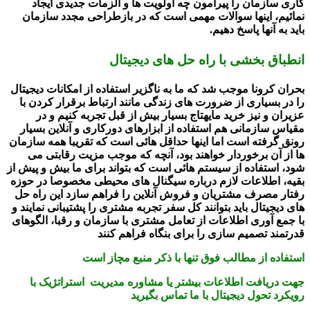
کاری سازمان را پیرامون چه اولویت ها و الزمات جدیدی ایجاد
نمائیم، اینها سوالات مهمی است که در بازطراحی مجدد سازمان
باید به آنها پاسخ دهیم.
انطباق بخشی با راه حل های دیجیتال
بحران کرونا موجب شد که ما به ناگزیر استفاده از امکانات دیجیتال
را در بسیاری از ضرورت های زندگی مانند ارتباط برقرار کردن با
عزیران و نیز خرید مایهتاج بسیار بیش از قبل تجربه کنیم و در
مقیاس سازمانی هم استفاده از ابزارهای دورکاری و آنلاین بسیار
رونق گرفته است اما اینها حداقل هائی است که تقریبا همه سازمان
ها از آن برخوردار خواهند بود، آنچه که موجب مزیت رقابتی می
شود، استفاده از سیستم هائی است که بتواند برای ما بیش و پیش از
بقیه، اطلاعات لازم درباره سیگنال های محیطی مخصوصا در حوزه
رفتار مصرف مشتریان و فروش آنلاین را فراهم سازد این راه حل
های دیجیتال باید بتوانند کل سفر تجربه مشتری را پشتیبانی نمایند و
با جمع آوری اطلاعات از تعامل مشتری با سازمان و رقبا، الگوهای
قدرتمند تصمیم سازی را برای بنگاه فراهم کنند
استفاده از مطالب فوق تنها با ذکر منبع مچاز است
جهت دریافت اطلاعات بیشتر یا مشاوره مدیریت استراتژیک با
رویکرد تحول دیجیتال با ما تماس بگیرید