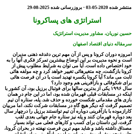
منتشر شده
2020-05-03
· بروزرسانی شده
2025-08-29
استراتژی های پساکرونا
حسین نوریان، مشاور مدیریت استراتژیک
سرمقاله دنیای اقتصاد اصفهان
امروزه دوران کرونا و پس از آن مهم ترین دغدغه ذهنی مدیران
است و نحوه مدیریت بر این اوضاع بیشترین تمرکز فکری آنها را به
خود اختصاص داده است. آیا می توان به شرایط مطلوب پیش از
کرونا بازگشت، چه متغیرهائی تغییر خواهد کرد و چه مولفه هائی
ثابت می ماند؟ آیا کرونا یکسره تهدید است یا در آن فرصت هائی
برای شکوفائی و بازآفرینی هم وجود دارد؟
سال ۱۹۹۶ یکی از بدترین سالها برای فوتبال برزیل بود، آن کشور با
اینکه در مسابقات قبلی قهرمان شده بود، اما در این جام در همان
بازی های مقدماتی شکست خورده و حذف شد. پله، ستاره آن تیم
تصمیم گرفت که دیگر هیچ گاه در مسابقات شرکت نکند، اما مربیان
کارازموده با بازآفرینی دوباره آن تیم توانستند برزیل را درچهار سال
بعد دوباره قهرمان کنند و پله نیز ستاره جام جهانی بعدی لقب
گرفت. این داستان برای کسب و کارهای فعلی می تواند بسیار
مصداق داشته باشد و شاید مهم ترین فرصت نهفته در بحران کرونا،
جلب توجه بیش از پیش مدیران به لزوم بازآفرینی سازمانشان