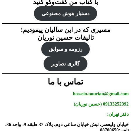
با کتاب من گفت‌‌وگو کنید
دستیار هوش‌ مصنوعی
مسیری که در این سالیان پیمودیم!
تالیفات حسین نوریان
رزومه و سوابق
گالری تصاویر
تماس با ما
hossein.nourian@gmail.com
09133252392 (حسین نوریان)
دفتر تهران:
خیابان ولیعصر، نبش خیابان ساعی دوم، پلاک 37 طبقه 9، واحد 36،
تلفن:88780650