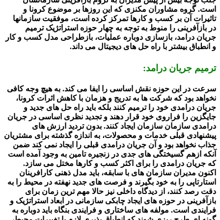
است. گروه مشاوران مکنزی که این روزها بر موضوع کرونا و
تاثیرات آن بر کسب و کارها تمرکز کرده است، موفقیت سازمانها
در بازآفرینی را منوط به توجه به چهار حوزه استراتژیک ترمیم
جریان درامد، بازسازی دوباره عملیات، بازطراحی مدل کسب و کار
و انطباق بیشتر با راه حل های دیجیتال می داند.
ترمیم جریان درامد:
سرعت در این حوزه نقش اساسی را ایفا می کند. به هیچ وجه کافی
نخواهد بود که شرکت ها به تدریج و هزمان با کاهش اثرات کرونا،
جریان درامدی خود را ترمیم کنند بلکه باید راه حل های جدید و
جایگزین را فراروی خود قرار دهند و تجدید نظری اساسی در جریان
درامدی سازمان سازمان ایجاد کنند. بدون تردید ارزش های
پیشنهادی قبلی خدمات و محصولات، به اندازه گذشته برای مشتریان
جذاب نخواهد بود و آن جریان درامدی قبلی را ایجاد نمی کند ضمن
آنکه ازهم گسیختگی های جدی در زنجیره تامین به وجود آمده است
که جریان درامدی را برای اکثر کسب و کارها مختل می سازد.
اکنون مدیران سازمان های با سابقه، باید مدل ذهنی کارافرینان
استارتاپی را به خود بگیرند و فرصت های جدید نهفته در محیط را به
دقت رصد کنند، از دیدگاه داخلی نیز حالا مهم ترین زمان برای
بازآفرینی در حوزه های ایجاد چابکی سازمانی در ابعاد استراتژیک و
فرایندی است. مولفه های ساختاری و فرایندی بنگاه باید دوباره به
گونه ای طرح ریزی شوند که انطباق پذیری لازم با تغییرات محیطی