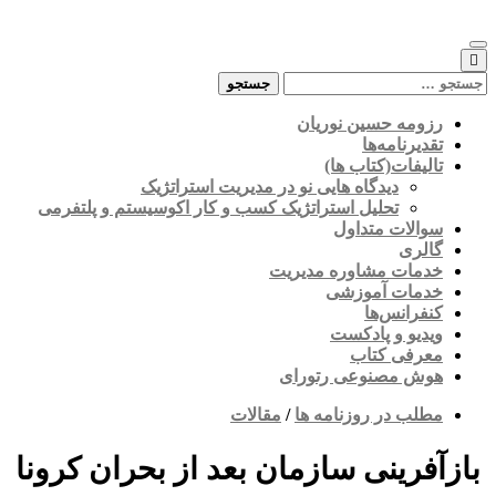
Skip
to
content
جستجو
برای:
رزومه حسین نوریان
تقدیرنامه‌ها
تالیفات(کتاب ها)
دیدگاه هایی نو در مدیریت استراتژیک
تحلیل استراتژیک کسب و کار اکوسیستم و پلتفرمی
سوالات متداول
گالری
خدمات مشاوره مدیریت
خدمات آموزشی
کنفرانس‌ها
ویدیو و پادکست
معرفی کتاب
هوش مصنوعی رتورای
مطلب در روزنامه ها
/
مقالات
بازآفرینی سازمان بعد از بحران کرونا