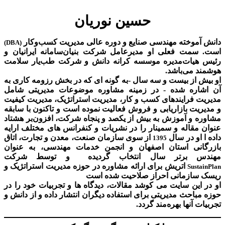
حسین نوریان
دانش آموخته مهندسی صنایع و دوره عالی مدیریت کسب‌و‌کار
(DBA)
است. سمت فعلی او مدیرعامل شرکت بنیان‌سامانه ایرانیان و
رئیس هیات‌مدیره موسسه کرانه دانش و شرکت طب‌یار سلامت
هوشمند می‌باشد.
او بیش از بیست و سه سال -به گونه ای که در بخش رزومه کاری به
آن اشاره شده - در زمینه مشاوره موضوعات مدیریتی شامل
مدیریت فرایندهای کسب و کار، مدیریت استراتژیک، مدیریت کیفیت
و مدیریت بازاریابی و فروش فعالیت نموده است و تاکنون با سابقه
مشاوره و آموزش به بیش از یکصد و پنجاه شرکت، افزون‌بر هشتاد
عنوان مقاله و سمینار را در نشریات و کنفرانس های مختلف ارایه
داده ا او در سال
از سوی سازمان صنعت، معدن و تجارت، اتاق
1395
بازرگانی استان اصفهان و انجمن خدمات مهندسی، به عنوان
مهندس برتر سال انتخاب گردیده و توسط شرکت
اتریش برای ارائه مشاوره در حوزه مدیریت استراتژیک و
SustainPlan
ریسک سازمانی احراز صلاحیت شده است
او در این سایت می کوشد مقالات، دیدگاه ها و تجربیات خود را در
حوزه مباحث مدیریتی برای استفاده دیگران انتشار داده و از دانش و
تجربیات آنها بهره‌مند گردد.