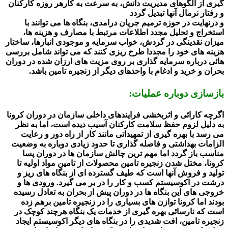
گیری از الگوهای مدیریت دانش، به سرعت به کارهر روزه کارکنان
و رفتار نرمال آنها تبدیل گردد
و درنهایت در حوزه ترمیم جریان درامدی، بنگاه ها می توانند با
استخراج و تحلیل مجدد اطلاعات مرتبط با مصارف و هزینه ها،
میزان نقدینگی در گردش، خواب سرمایه و موجودی انبارها، ساختار
هزینه های خود را مجددا طرح ریزی کنند که می تواند شامل بررسی
هائی درباره سرمایه گذاری بر روی مزیت های ارزان شده در دوران
بحران و خرید و ادغام با واحدهای دیگر از زنجیره تامین باشد.
بازسازی دوباره عملیات:
اگرچه کارائی و اثربخشی فرایندهای داخلی سازمان در دوران کرونا
به دلیل لزوم حفظ سلامت کارکنان آسیب دیده است، اما به نظر
می رسد با بهره گیری از تمهیداتی مانند کار از راه دور و رعایت
الزامات بهداشتی و فاصله گذاری تا حدود زیادی دوباره به وضعیت
مناسب باز گردد اما مهم ترین چالش سازمان ها در دوران پسا
کرونا، مختل شدن زنجیره تامین محصولات از تامین مواد اولیه تا
تولید و فروش آنها است که طیف گسترده ای از بنگاه های ریز و
درشت در اکوسیستم کسب و کار را در بر می گیرد. ورودی ها و
خروجی های این بنگاه ها در دوران پیش از بحران به تعادل رسیده
بودند اما کرونا توازن های بسیاری را در زنجیره تامین برهم زده
است که نارسائی بهره گیری از خدمات یک بنگاه هرچند کوچک در
زنجیره تامین، افت شدیدی را در بنگاه های دیگر اکوسیستم ایجاد