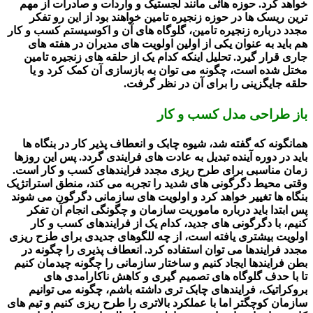
خواهد کرد. حوزه هائی مانند لجستیک و واردات و صادرات از مهم
ترین ریسک ها در حوزه زنجیره تامین خواهند بود از این رو تفکر
مجدد درباره زنجیره تامین، گلوگاه های آن و اکوسیستم کسب و کار
هم باید به عنوان یکی از اولین اولویت های مدیران در هفته های
جاری قرار گیرد. تحلیل اینکه کدام یک از حلقه های زنجیره تامین
مختل شده است، چگونه می توان به بازسازی آن کمک کرد و یا
حلقه جایگزینی را برای آن در نظر گرفت.
باز طراحی مدل کسب و کار
همانگونه که گفته شد، شیوه چابک و انعطاف پذیر کار در بنگاه ها
باید در دوره آینده تبدیل به عادت های فرایندی گردد. پس این روزها
زمان مناسبی برای طرح ریزی مجدد فرایندهای کسب و کار است.
وقتی محیط دگرگونی های شدید را تجربه می کند، منطق استراتژیک
بنگاه ها تغییر خواهد کرد و اولویت های سازمانی دگرگون می شوند
پس ابتدا باید درباره ماموریت سازمان و چگونگی انجام آن تفکر
کنیم، با دگرگونی های جدید، کدام یک از فرایندهای کسب و کار
اولویت بیشتری یافته است، از چه للگوهای جدیدی برای طزح ریزی
مجدد فرایندها می توان استفاده کرد. انعطاف پذیری را چگونه در
بطن فرایندها ایجاد کنیم و ساختار سازمانی را چگونه چیدمان کنیم
تا با حدف گلوگاه های تصمیم گیری و کاهش ناکارامدی های
بروکراتیک، فرایندهای چابک تری داشته باشم، چگونه می توانیم
سازمان کوچگتر اما با عملکرد بالاتری را طرح ریزی کنیم و تیم های