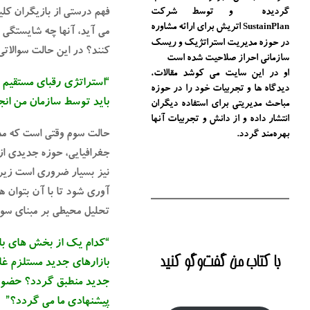
فهم درستی از بازیگران کل
گردیده و توسط شرکت
اتریش برای ارائه مشاوره
SustainPlan
می آید، آنها چه شایستگی 
در حوزه مدیریت استراتژیک و ریسک
کنند؟ در این حالت سوالاتی
سازمانی احراز صلاحیت شده است
او در این سایت می کوشد مقالات،
“استراتژی رقبای مستقیم 
دیدگاه ها و تجربیات خود را در حوزه
باید توسط سازمان من انجا
مباحث مدیریتی برای استفاده دیگران
انتشار داده و از دانش و تجربیات آنها
حالت سوم وقتی است که مد
بهره‌مند گردد.
جغرافیایی، حوزه جدیدی ا
نیز بسیار ضروری است زیرا
آوری شود تا با آن بتوان ه
تحلیل محیطی بر مبنای س
“کدام یک از بخش های باز
با کتاب من گفت‌‌وگو کنید
بازارهای جدید مستلزم غلب
جدید منطبق گردد؟ حضور د
پیشنهادی ما می گردد؟”