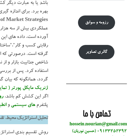
باشد یا به عبارت دیگر کشش
بهره برد. برای اندازه گی
رزومه و سوابق
عملکردی بیش از سه هزار ش
آورده است، داده های این 
رقابتی کسب و کار”،”ساختا
گالری تصاویر
استفاده کرد. پس از بررسی
گردد، همانگونه که بیان گ
ژنریک مایکل پورتر ( تمای
اگر این کشش کم باشد،
رو
پلتفرم
های سیستمی
و
انطب
تماس با ما
تحلیل استراتژیک محیط، تقس
hossein.nourian@gmail.com
09133252392 (حسین نوریان)
روش تقسیم بندی استراتژی