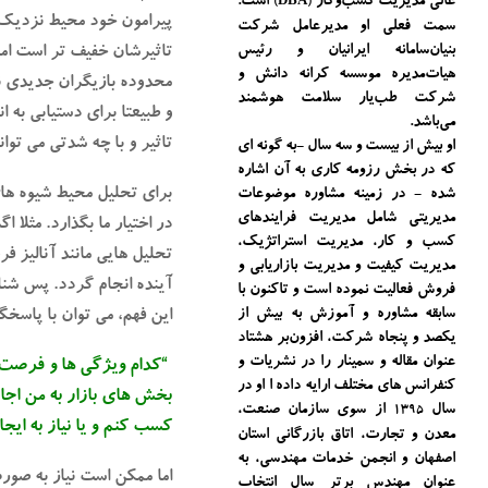
عالی مدیریت کسب‌و‌کار
است.
(DBA)
پیرامون خود محیط نزدیک د
سمت فعلی او مدیرعامل شرکت
بنیان‌سامانه ایرانیان و رئیس
تاثیرشان خفیف تر است اما ب
هیات‌مدیره موسسه کرانه دانش و
محدوده بازیگران جدیدی نیز
شرکت طب‌یار سلامت هوشمند
و طبیعتا برای دستیابی به 
می‌باشد.
تاثیر و با چه شدتی می توان
او بیش از بیست و سه سال -به گونه ای
که در بخش رزومه کاری به آن اشاره
برای تحلیل محیط شیوه های
شده - در زمینه مشاوره موضوعات
مدیریتی شامل مدیریت فرایندهای
در اختیار ما بگذارد. مثلا 
کسب و کار، مدیریت استراتژیک،
تحلیل هایی مانند آنالیز ف
مدیریت کیفیت و مدیریت بازاریابی و
آینده انجام گردد. پس شنا
فروش فعالیت نموده است و تاکنون با
سابقه مشاوره و آموزش به بیش از
این فهم، می توان با پاس
یکصد و پنجاه شرکت، افزون‌بر هشتاد
عنوان مقاله و سمینار را در نشریات و
“کدام ویژگی ها و فرصت ه
کنفرانس های مختلف ارایه داده ا او در
بخش های بازار به من اجاز
سال
از سوی سازمان صنعت،
1395
کسب کنم و یا نیاز به ایج
معدن و تجارت، اتاق بازرگانی استان
اصفهان و انجمن خدمات مهندسی، به
اما ممکن است نیاز به صور
عنوان مهندس برتر سال انتخاب