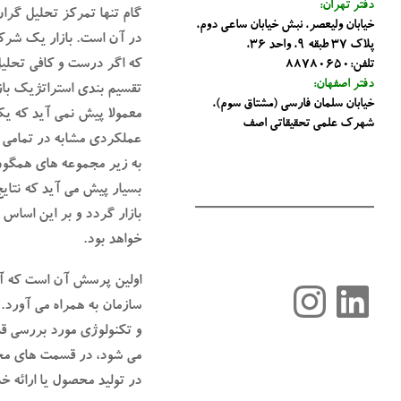
دفتر تهران:
گام تنها تمرکز تحلیل گرا
خیابان ولیعصر، نبش خیابان ساعی دوم،
در آن است. بازار یک شرک
پلاک 37 طبقه 9، واحد 36،
که اگر درست و کافی تحلی
تلفن:88780650
دفتر اصفهان:
تقسیم بندی استراتژیک باز
خیابان سلمان فارسی (مشتاق سوم)،
معمولا پیش نمی آید که یک
شهرک علمی تحقیقاتی اصف
عملکردی مشابه در تمامی آن
به زیر مجموعه های همگون 
بسیار پیش می آید که نتا
بازار گردد و بر این اساس
خواهد بود.
اولین پرسش آن است که آیا
لینکداین
اینستاگرم
سازمان به همراه می آورد.
و تکنولوژی مورد بررسی قرا
می شود، در قسمت های مخت
در تولید محصول یا ارائه خ