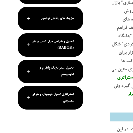
ازی” بازار
 روش
مزیت های رقابتی نوظهور
بهره گیری از داده های
لف فراهم
“جایگاه
تحلیل و طراحی مدل کسب و کار
لکردی” شکل
(BABOK)
ر بازار برای
د شرکت ها
تحلیل استراتژیک پلتفرم و
ژی معین می
اکوسیستم
ستراتژی
 گیرد ولی
ار
،
استراتژی تحول دیجیتال و هوش
مصنوعی
 در این