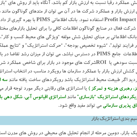
 عملکرد رقبا نسبت به ارزش بازار کم باشد، آنگاه باید از روش های “بازس
ری ارزش بازار و عملکرد شرکت ها در آن می توان از متدهای گوناگون مانند
Profit Impact of Market Strategies استفاده نمود. بانک اطلاعاتی PIMS با 
رکت فعال در صنایع گوناگون اطلاعات کافی را برای تحلیل بازارهای مخت
بانک اطلاعاتی بر مبنای تحلیل شش مولفه “ویژگی های محیط کسب و کار”، 
ر فرایند تولید”، “شیوه تخصیص بودجه”، “حرکت استراتژیک” و “نتایج عم
گرفته است. درصورتی که اطلاعات جامع PIMS در دسترس نباشد، می توان از میزان رشد تقاضا د
شاخص جذابیت بازار و از نسبت سودهی یا ROIشرکت های موجود در بازار برای شاخص عملکر
 کشش ارزش بازار با عملکرد سازمان ها رویکرد مناسب در انتخاب استرات
ردید اگر طبیعت محیط استراتژیک باشد رویکردهای ساخت یافته مانند
سه ا
ز، رهبری هزینه و تمرکز )
یا استراتژی های رقابتی دیگر مورد توجه قرار می
یکردهای استراتژیک “بازسازی”
مانند
استراتژی اقیانوس آبی
،
شکل دهی باز
اق پذیری سازمانی
می تواند مفید واقع شود.
یم بندی استراتژیک بازار
ک بازار، دومین مرحله از انجام تحلیل های محیطی در روش های مدرن است،