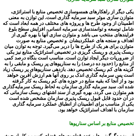
یکی دیگر از راهکارهای همسوسازی تخصیص منابع با استراتژی،
متوازن سازی موثر سبد سرمایه گذاری است. این توازن به معنی
اطمینان از وجود طرح ها و پروژه های مختلف در همه ابعاد است که
شامل توسعه و توانمندسازی سرمایه انسانی، افزایش سطح بلوغ
فرایندهای منتخب می باشد و متوازن سازی آنها با بهره گیری از
اهداف و سنجه های عملکردیشان و تخصیص منابع به صورت
متوازن برای هر یک از طرح ها را دربر می‌گیرد. توجه به توازن میان
ریسک پذیری و ریسک گریزی در تخصیص استراتژیک منابع نیز یکی
از ضروریات دیگر ایجاد توازن است. مناسب است بنگاه درصد کمی
از منابع را (حدود ده درصد) را به سناریوهای پر ریسک و مابقی را به
گزینه های کم ریسک تخصیص دهد. بازدهی سناریوهای پر ریسک زیاد
است پس سرمایه گذاری اندک بر روی آنها هم ارزش آفرین خواهد
بود و از آنجا که بقیه منابع در حوزه های کم ریسک به کار گرفته
شده اند، سبد سرمایه گذاری سازمان به لحاظ ریسک سرمایه‌گذاری
هم متوازن می گردد. بهره گیری از سند اشتهای ریسک سازمانی که
در آن حدود قابل قبول ریسک پذیری سازمان مشخص شده است
یکی از مناسب برای اطمینان از انطباق عملکرد سرمایه گذاری
سازمان با اهداف استراتژیک خواهد بود.
تخصیص منابع بر اساس سناریوها
امروزه دگرگونی ها و عدم قطعیت های فضای کسب و کار از حیث