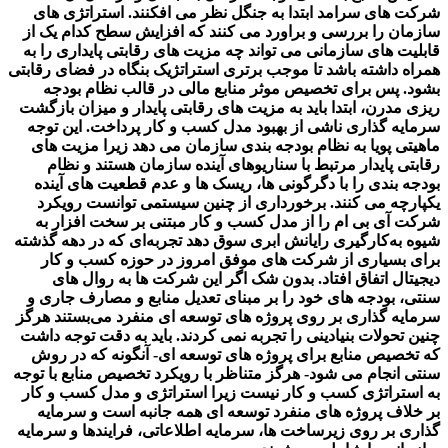
شرکت های سرامد ابتدا به جنگل نظر می افکنند. استراتژی های
سازمان را بررسی و براورد می کنند که افزایش سطح کدام یک از
قابلیت های سازمانی می تواند چه مزیت های رقابتی پایداری را به
همراه داشته باشد تا موجب برتری استراتژیک بنگاه در فضای رقابتی
بشود. پس برای تخصیص موثر منابع مالی در قالب نظام بودجه
ریزی مدرن، ابتدا باید به مزیت های رقابتی پایدار و میزان بازگشت
سرمایه گذاری ناشی از بهبود مدل کسب و کار پرداخت. این توجه
ماهیتی پویا به نظام بودجه بندی سازمان می دهد زیرا مزیت های
رقابتی پایدار مرتبط با سناریوهای آینده سازمان هستند و نظام
بودجه بندی را با دگرگونی ها، ریسک ها و عدم قطعیت های آینده
یکپارچه می کنند. برخورداری از چنین سیستمی توانست رویکرد
شرکت آی بی ام را از مدل کسب و کار مبتنی بر سخت افزار به
شیوه به‌کارگیری رایانش ابری سوق دهد تجربه‌ای که در دهه گذشته
برای بسیاری از شرکت های موفق امروز در حوزه کسب و کار
دیجیتال اتفاق افتاد. بدون شک اگر این شرکت ها به روال های
سنتی، بودجه های خود را بر مبنای تعدیل منابع و مصارف جاری و
سرمایه گذاری بر روی پروژه های توسعه ای منفرد می‌بستند هرگز
چنین تحولات بنیادینی را تجربه نمی کردند. باید به دقت توجه داشت
که تخصیص منابع برای پروژه های توسعه ای- آنگونه که در روش
سنتی انجام می شود- هرگز متناظر با رویکرد تخصیص منابع با توجه
به استراتژی کسب و کار نیست زیرا استراتژی و مدل کسب و کار
بر خلاف پروژه های منفرد توسعه ای همه جانبه است و سرمایه
گذاری بر روی زیرساخت ها، سرمایه اطلاعاتی، فرایندها و سرمایه