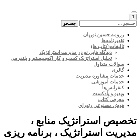
Skip
to
content
جستجو
برای:
رزومه حسین نوریان
تقدیرنامه‌ها
تالیفات(کتاب ها)
دیدگاه هایی نو در مدیریت استراتژیک
تحلیل استراتژیک کسب و کار اکوسیستم و پلتفرمی
سوالات متداول
گالری
خدمات مشاوره مدیریت
خدمات آموزشی
کنفرانس‌ها
ویدیو و پادکست
معرفی کتاب
هوش مصنوعی رتورای
تخصیص استراتژیک منابع ،
مدیریت استراتژیک ، برنامه ریزی