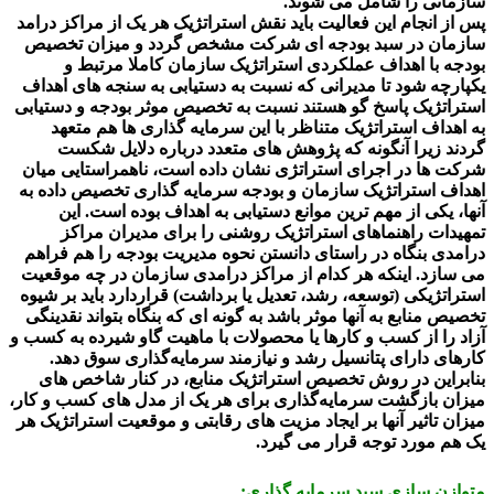
سازمانی را شامل می شوند.
پس از انجام این فعالیت باید نقش استراتژیک هر یک از مراکز درامد
سازمان در سبد بودجه ای شرکت مشخص گردد و میزان تخصیص
بودجه با اهداف عملکردی استراتژیک سازمان کاملا مرتبط و
یکپارچه شود تا مدیرانی که نسبت به دستیابی به سنجه های اهداف
استراتژیک پاسخ گو هستند نسبت به تخصیص موثر بودجه و دستیابی
به اهداف استراتژیک متناظر با این سرمایه گذاری ها هم متعهد
گردند زیرا آنگونه که پژوهش های متعدد درباره دلایل شکست
شرکت ها در اجرای استراتژی نشان داده است، ناهمراستایی میان
اهداف استراتژیک سازمان و بودجه سرمایه گذاری تخصیص داده به
آنها، یکی از مهم ترین موانع دستیابی به اهداف بوده است. این
تمهیدات راهنماهای استراتژیک روشنی را برای مدیران مراکز
درامدی بنگاه در راستای دانستن نحوه مدیریت بودجه را هم فراهم
می سازد. اینکه هر کدام از مراکز درامدی سازمان در چه موقعیت
استراتژیکی (توسعه، رشد، تعدیل یا برداشت) قراردارد باید بر شیوه
تخصیص منابع به آنها موثر باشد به گونه ای که بنگاه بتواند نقدینگی
آزاد را از کسب و کارها یا محصولات با ماهیت گاو شیرده به کسب و
کارهای دارای پتانسیل رشد و نیازمند سرمایه‌گذاری سوق دهد.
بنابراین در روش تخصیص استراتژیک منابع، در کنار شاخص های
میزان بازگشت سرمایه‌گذاری برای هر یک از مدل های کسب و کار،
میزان تاثیر آنها بر ایجاد مزیت های رقابتی و موقعیت استراتژیک هر
یک هم مورد توجه قرار می گیرد.
متوازن سازی سبد سرمایه گذاری: