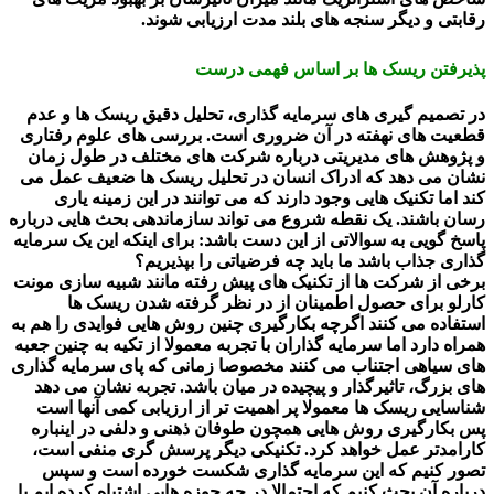
رقابتی و دیگر سنجه های بلند مدت ارزیابی شوند.
پذیرفتن ریسک ها بر اساس فهمی درست
در تصمیم گیری های سرمایه گذاری، تحلیل دقیق ریسک ها و عدم
قطعیت های نهفته در آن ضروری است. بررسی های علوم رفتاری
و پژوهش های مدیریتی درباره شرکت های مختلف در طول زمان
نشان می دهد که ادراک انسان در تحلیل ریسک ها ضعیف عمل می
کند اما تکنیک هایی وجود دارند که می توانند در این زمینه یاری
رسان باشند. یک نقطه شروع می تواند سازماندهی بحث هایی درباره
پاسخ گویی به سوالاتی از این دست باشد: برای اینکه این یک سرمایه
گذاری جذاب باشد ما باید چه فرضیاتی را بپذیریم؟
برخی از شرکت ها از تکنیک های پیش رفته مانند شبیه سازی مونت
کارلو برای حصول اطمینان از در نظر گرفته شدن ریسک ها
استفاده می کنند اگرچه بکارگیری چنین روش هایی فوایدی را هم به
همراه دارد اما سرمایه گذاران با تجربه معمولا از تکیه به چنین جعبه
های سیاهی اجتناب می کنند مخصوصا زمانی که پای سرمایه گذاری
های بزرگ، تاثیرگذار و پیچیده در میان باشد. تجربه نشان می دهد
شناسایی ریسک ها معمولا پر اهمیت تر از ارزیابی کمی آنها است
پس بکارگیری روش هایی همچون طوفان ذهنی و دلفی در اینباره
کارامدتر عمل خواهد کرد. تکنیکی دیگر پرسش گری منفی است،
تصور کنیم که این سرمایه گذاری شکست خورده است و سپس
درباره آن بحث کنیم که احتمالا در چه حوزه هایی اشتباه کرده ایم یا