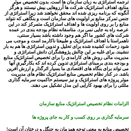
ترجمه استراتژی به زبان سازمان ها است. بدون تخصیص موثر
منابع، اهداف استراتژیک شرکت ها آرزوهایی بیش نیستند و هرگز
آنگونه که برنامه ریزی شده اند محقق نخواهند شد زیرا استراتژی از
جنس تمرکز منابع بر اولویت های سازمان است و بنگاهی که نتواند
منابع را بر روی اولویت ها و اهداف استراتژیک متمرکز کند در این
عرصه راه به جایی نمی برد. متاسفانه نظام بودجه بندی در عمده
شرکت های کشور ما اگر هم وجود داشته باشد بسیار سنتی،
ناهمراستا با اهداف استراتژیک و طبیعتا ناکارمد است و موجب می
شود زحمات کشیده شده برای تحلیل و تدوین استراتژی ها هم به بار
ننشیند. برای غلبه بر این چالش پژوهشگران دانش استراتژی و
مدیریت مالی روش های کارامدی را برای تخصیص استراتژیک منابع
و بودجه بندی برمبنای استراتژی تدوین کرده اند که بکارگیری آنها
می تواند برای بنگاه های اقتصادی ما بسیار اثرگذار و ارزش آفرین
باشد. در کنار نظام تخصیص منابع استراتژیک نظام های مدیریت
موثر پروژه های استراتژیک و نیز سیستم حاکمیت سرمایه گذاری
مثلثی را برای بهبود کارایی این مدل تشکیل می دهند.
الزامات نظام تخصیص استراتژیک منابع سازمان
سرمایه گذاری بر روی کسب و کار به جای پروژه ها
تخصیص منابع به معنی توجه همزمان به جنگل و درختان آن است!