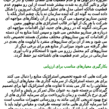
تواتر و تاثیر گذاری به شدت بیشتر شده است از این رو مفهوم عدم
قطعیت شالکه اصلی مدل های تحلیل استراتژیک امروزین را شکل
داده است به گونه ای که آینده سازمان نه با یک چشم انداز بلکه با
چندین سناریو توصیف می گردد و پس از آن راهکارهای مواجهه ای
شرکت با هر یک از آنها در قالب استراتژی های نوظهور معین
می‌گردند. آنگونه که در روش های جدید، اول اقدامات مواجهه ای
دربازه هر سناریو مشخص می شود و سپس ابتدا منابع به آن دسته
از اقدامات که بین سناریوهای مختلف مشترک هستند تخصیص داده
می شود و بعد از آن برای سناریوهای منفرد با اولویت های بعدی در
نظر گرفته می شوند میزانی از منابع هم برای برخی دیگر از
سناریوهای کم محتمل رزرو می شود تا استحکام و تاب آوری
سازمانی در برابر عدم قطعیت های ناشناخته نیز حفظ گردد.
بکارگیری معیارهای مناسب برای ارزیابی
شرکت هایی که شیوه تخصیص استراتژیک منابع را دنبال می کنند
برای هر دسته استراتژیک از سرمایه گذاری ها، معیارهای ارزیابی
متفاوتی را به کار می بندند تا تفاوت های استراتژیک آنها برای تصمیم
گیرندگان برجسته شود. به عنوان مثال تمرکز بر پایش و اندازه
گیری نرخ بازگشت و زمان بازپرداخت برای سرمایه گذاری های از
نوع بهبود تدریجی کارایی مانند به روزرسانی تجهیزات مناسب است
اما سرمایه گذاری هایی مانند توسعه ظرفیت و مقیاس تولید باید با
شاخص های استراتژیک مانند میزان تاثیرشان بر بهبود مزیت های