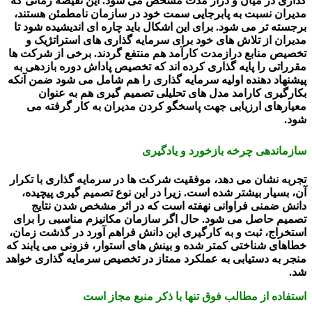
گذاری در میان و دراز مدت مشخص می شود. این نقیصه زمانی که
مدیران نسبت به پابرجایی سمت خود در سازمان نامطمئن هستند،
برجسته تر می شود. برای این اشکال باید چاره ای اندیشیده شود تا
مدیران از تلاش های خود برای سرمایه گذاری های استراتژیک و
تخصیص منابع درازمدت کارآمد هم منتفع گردند. برخی از شرکت ها
مقرراتی را پایه گذاری کرده اند که تخصیص پاداش دوره بازدهی به
پیشنهاد دهنده اولیه سرمایه گذاری را هم شامل می شود ضمن آنکه
بکارگیری کارامد مدل های تحلیلی تصمیم گیری هم به عنوان
معیارهای ارزیابی جهت پاسخگو کردن مدیران به کار گرفته می
شود.
سازماندهی چرخه بازخورد و یادگیری
تجربه نشان می دهد، موفقیت شرکت ها در سرمایه گذاری با تکرار
آن، بسیار بیشتر شده است. زیرا در این نوع تصمیم گیری پیچیده،
دانش ضمنی فراوانی نهفته است که در اثر مشخص شدن نتایج
تصمیم حاصل می شود. حال اگر سازمان مکانیزم مناسبی را برای
استخراج، ثبت و به کارگیری این دانش فراهم آورد در گذشت زمان،
خطاهای شناختی کمتر شده و بینش های استوار، فزونی می یابند که
منجر به دستیابی به عملکرد ممتاز در تخصیص سرمایه گذاری خواهد
شد.
استفاده از مطالب فوق تنها با ذکر منبع مجاز است