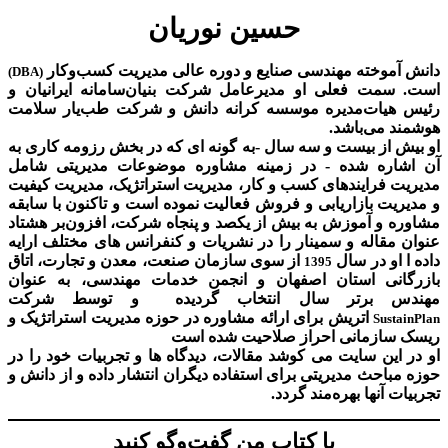
حسین نوریان
دانش آموخته مهندسی صنایع و دوره عالی مدیریت کسب‌و‌کار
(DBA)
است. سمت فعلی او مدیرعامل شرکت بنیان‌سامانه ایرانیان و
رئیس هیات‌مدیره موسسه کرانه دانش و شرکت طب‌یار سلامت
هوشمند می‌باشد.
او بیش از بیست و سه سال -به گونه ای که در بخش رزومه کاری به
آن اشاره شده - در زمینه مشاوره موضوعات مدیریتی شامل
مدیریت فرایندهای کسب و کار، مدیریت استراتژیک، مدیریت کیفیت
و مدیریت بازاریابی و فروش فعالیت نموده است و تاکنون با سابقه
مشاوره و آموزش به بیش از یکصد و پنجاه شرکت، افزون‌بر هشتاد
عنوان مقاله و سمینار را در نشریات و کنفرانس های مختلف ارایه
داده ا او در سال
از سوی سازمان صنعت، معدن و تجارت، اتاق
1395
بازرگانی استان اصفهان و انجمن خدمات مهندسی، به عنوان
مهندس برتر سال انتخاب گردیده و توسط شرکت
اتریش برای ارائه مشاوره در حوزه مدیریت استراتژیک و
SustainPlan
ریسک سازمانی احراز صلاحیت شده است
او در این سایت می کوشد مقالات، دیدگاه ها و تجربیات خود را در
حوزه مباحث مدیریتی برای استفاده دیگران انتشار داده و از دانش و
تجربیات آنها بهره‌مند گردد.
با کتاب من گفت‌‌وگو کنید