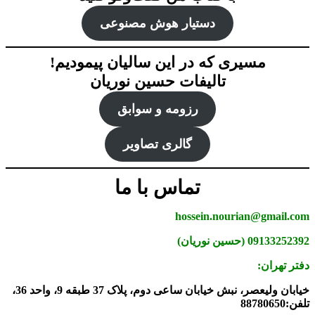
دستیار هوش‌ مصنوعی
مسیری که در این سالیان پیمودیم!
تالیفات حسین نوریان
رزومه و سوابق
گالری تصاویر
تماس با ما
hossein.nourian@gmail.com
09133252392 (حسین نوریان)
دفتر تهران:
خیابان ولیعصر، نبش خیابان ساعی دوم، پلاک 37 طبقه 9، واحد 36،
تلفن:88780650