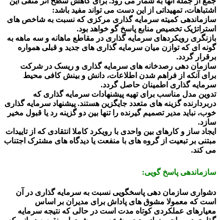
جمع از جمله آنها به شمار می رود. برای کاهش سطح اثر منفی این
اشتباهات، تمهیداتی از این دست می تواند مفید باشد:
سازماندهی کمیته سرمایه گذاری مرکزی که نسبت به شاخص های
استراتژیک تخصیص منابع پاسخ گو خواهد بود.
بازنگری رویکردهای سرمایه گذاری در مقاطع ماهانه و سه ماهه به
گونه ای که توازن میان سرمایه گذاری های جدید و قبلی همواره
برقرار گردد.
سازمان دهی رصدخانه های سرمایه گذاری و ریسک در شرکت
برای آنکه از فراهم شدن اطلاعات، دانش و بینش کافی محیط
سرمایه گذاری اطمینان حاصل گردد.
تدوین مدل مناسب برای تهیه پیشنهادات سرمایه گذاری که
دربردارنده گزینه های متعدد جایگزین هستند. پیشنهاد سرمایه گذاری
خوب، نباید مدیر تصمیم گیرنده را تنها بین دو گزینه رد یا قبول مخیر
سازد.
ایجاد ساز و کارهای بین واحدی با رویکرد کاملا انتقادی که از تاییدات
مبتنی بر تبعیت از گروه های با منفعت یا دیدگاه های مشترک اجتناب
می کند.
سازماندهی پاسخ گویی:
دشواری سازمان دهی پاسخگویی نسبت به سرمایه گذاری در آن
است که معمولا مشوق های پاداش برای مدیران بر اساس
معیارهای عملکردی کوتاه مدت است در حالی که نتیجه سرمایه