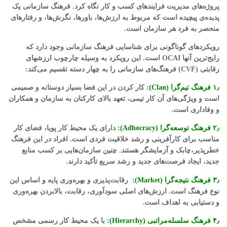
پروژه‌های مدیریت فرایندهای کسب و کار نگاه کرد. فرهنگ سازمانی یک
پدیده‌ی پیچیده است که مربوط به ارزش‌ها، باورها، نگرش‌ها، و رفتارهای
منحصر به فرد هر سازمان است.
رویکردهای گوناگونی برای شناسایی فرهنگ سازمانی وجود دارد که
رایج‌ترین آنها OCAI است. این رویکرد به وسیله‌ چارچوب ارزشهای
رقابتی (CVF) فرهنگ‌های سازمانی را به چهار دسته تقسیم می‌کند:
۱٫ فرهنگ تیم‌گرا (Clan):
کار کردن در این فضا بسیار دوستانه و صمیمی
است و ویژگی‌های آن کار تیمی، تعهد بالای کارکنان به سازمان و همکاران
و وفاداری است.
۲٫ فرهنگ توسعه‌گرا (Adhocracy):
دارای یک محیط کار پویا، فضای کار
مناسب برای کارآفرینی و رشد خلاقیت فردی است. افراد در این فرهنگ
خطرپذیر،چابک و آزمایشگر هستند. چنین سازمان‌هایی بر کسب منابع
جدید، ایجاد فرصت‌های جدید و رشد سریع تأکید دارند.
۳٫ فرهنگ نتیجه‌گرا (Market):
رقابت‌پذیری و بهره‌وری پایه و اساس این
نوع فرهنگ است. ارزش‌های اصلی سودآوری، رقابت، بالابردن بهره‌وری
و دستیابی به اهداف است.
۴٫ فرهنگ سلسله‌مراتبی (Hierarchy):
با یک محیط کار رسمی مشخص