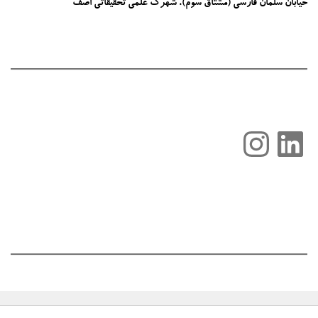
خیابان سلمان فارسی (مشتاق سوم)، شهرک علمی تحقیقاتی اصف
لینکداین
اینستاگرم