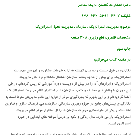
ناشر: انتشارات گفتمان اندیشه معاصر
شابک: 7-24-5691-622-978
موضوع: مدیریت، استراتژیک ، سازمان ، مدیریت تحول استراتژیک
مشخصات ظاهری: قطع وزیری 308 صفحه
چاپ سوم
در مقدمه کتاب می‌خوانیم:
نگارنده در طول بیست و دو سال گذشته به ارایه خدمات مشاوره و تدریس مدیریت
استراتژیک برای بیش از حدود یکصد سازمان اشتغال داشته‌ام و دانش مدیریت
استراتژیک و ابزارهای آن را در بیش از دویست دوره آموزشی تدریس کرده‌ام. در طی
این دوران با چالش‌های مختلف و متعدد سازمان‌ها در استقرار نظام مدیریت استراتژیک
آشنا گردیده‌ام و بر این باورم که بهره‌گیری موثر از فواید این نظام مدیریتی منوط است به
بکارگیری بینش‌های جامع در حوزه رهبری سازمانی، سازمان‌دهی، فرهنگ سازی و فناوری
اطلاعات. و یکی از عارضه‌های مهم که سازمان ها را از استقرار موثر نظام مدیریت
استراتژیک باز می دارد، مدل زدگی و تکیه بر درس‌آموخته های ابتدایی در حوزه
استراتژی است.
از این رو در این سالها سعی کرده ام بینش های سودمند و کاربردی تدوین شده توسط