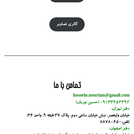
گالری تصاویر
تماس با ما
hossein.nourian@gmail.com
09133252392 (حسین نوریان)
دفتر تهران:
خیابان ولیعصر، نبش خیابان ساعی دوم، پلاک 37 طبقه 9، واحد 36،
تلفن:88780650
دفتر اصفهان: