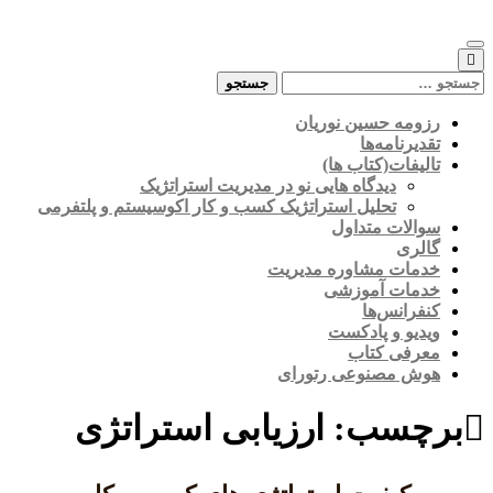
Skip
to
content
جستجو
برای:
رزومه حسین نوریان
تقدیرنامه‌ها
تالیفات(کتاب ها)
دیدگاه هایی نو در مدیریت استراتژیک
تحلیل استراتژیک کسب و کار اکوسیستم و پلتفرمی
سوالات متداول
گالری
خدمات مشاوره مدیریت
خدمات آموزشی
کنفرانس‌ها
ویدیو و پادکست
معرفی کتاب
هوش مصنوعی رتورای
برچسب:
ارزیابی استراتژی