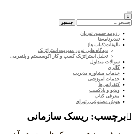
Skip
to
content
جستجو
برای:
رزومه حسین نوریان
تقدیرنامه‌ها
تالیفات(کتاب ها)
دیدگاه هایی نو در مدیریت استراتژیک
تحلیل استراتژیک کسب و کار اکوسیستم و پلتفرمی
سوالات متداول
گالری
خدمات مشاوره مدیریت
خدمات آموزشی
کنفرانس‌ها
ویدیو و پادکست
معرفی کتاب
هوش مصنوعی رتورای
برچسب:
ریسک سازمانی