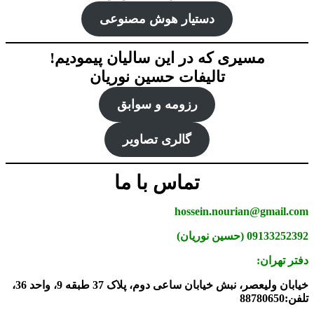
دستیار هوش‌ مصنوعی
مسیری که در این سالیان پیمودیم!
تالیفات حسین نوریان
رزومه و سوابق
گالری تصاویر
تماس با ما
hossein.nourian@gmail.com
09133252392 (حسین نوریان)
دفتر تهران:
خیابان ولیعصر، نبش خیابان ساعی دوم، پلاک 37 طبقه 9، واحد 36،
تلفن:88780650