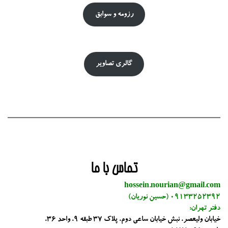
رزومه و سوابق
گالری تصاویر
تماس با ما
hossein.nourian@gmail.com
09133252392 (حسین نوریان)
دفتر تهران:
خیابان ولیعصر، نبش خیابان ساعی دوم، پلاک 37 طبقه 9، واحد 36،