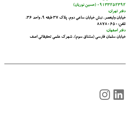
09133252392 (حسین نوریان)
دفتر تهران:
خیابان ولیعصر، نبش خیابان ساعی دوم، پلاک 37 طبقه 9، واحد 36،
تلفن:88780650
دفتر اصفهان:
خیابان سلمان فارسی (مشتاق سوم)، شهرک علمی تحقیقاتی اصف
لینکداین
اینستاگرم