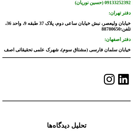
09133252392 (حسین نوریان)
دفتر تهران:
خیابان ولیعصر، نبش خیابان ساعی دوم، پلاک 37 طبقه 9، واحد 36،
تلفن:88780650
دفتر اصفهان:
خیابان سلمان فارسی (مشتاق سوم)، شهرک علمی تحقیقاتی اصف
لینکداین
اینستاگرم
تحلیل دیدگاه‌ها