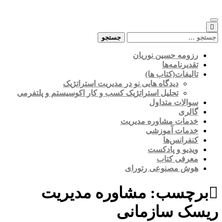
Skip
to
content
جستجو
برای:
رزومه حسین نوریان
تقدیرنامه‌ها
تالیفات(کتاب ها)
دیدگاه هایی نو در مدیریت استراتژیک
تحلیل استراتژیک کسب و کار اکوسیستم و پلتفرمی
سوالات متداول
گالری
خدمات مشاوره مدیریت
خدمات آموزشی
کنفرانس‌ها
ویدیو و پادکست
معرفی کتاب
هوش مصنوعی رتورای
برچسب:
مشاوره مدیریت
ریسک سازمانی