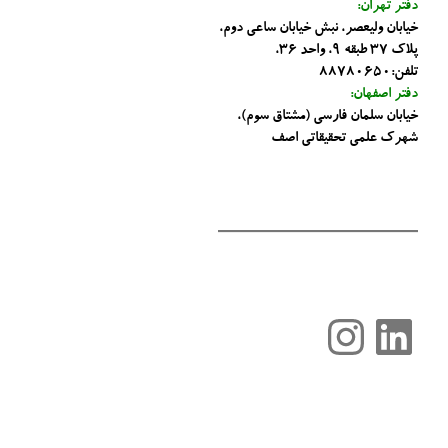
دفتر تهران:
خیابان ولیعصر، نبش خیابان ساعی دوم،
پلاک 37 طبقه 9، واحد 36،
تلفن:88780650
دفتر اصفهان:
خیابان سلمان فارسی (مشتاق سوم)،
شهرک علمی تحقیقاتی اصف
لینکداین
اینستاگرم