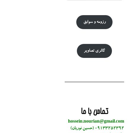
رزومه و سوابق
گالری تصاویر
تماس با ما
hossein.nourian@gmail.com
09133252392 (حسین نوریان)