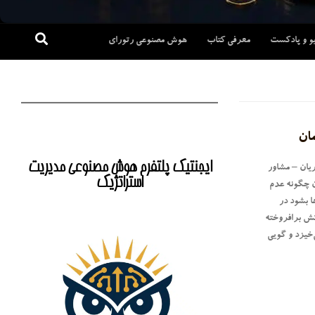
و و پادکست
معرفی کتاب
هوش مصنوعی رتورای
ان
ایجنتیک پلتفرم هوش مصنوعی مدیریت
ریان – مشاور
استراتژیک
ن چگونه عدم
 بشود در
تش برافروخته
خیزد و گویی