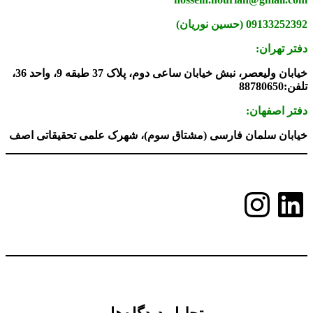
09133252392 (حسین نوریان)
دفتر تهران:
خیابان ولیعصر، نبش خیابان ساعی دوم، پلاک 37 طبقه 9، واحد 36،
تلفن:88780650
دفتر اصفهان:
خیابان سلمان فارسی (مشتاق سوم)، شهرک علمی تحقیقاتی اصف
لینکداین
اینستاگرم