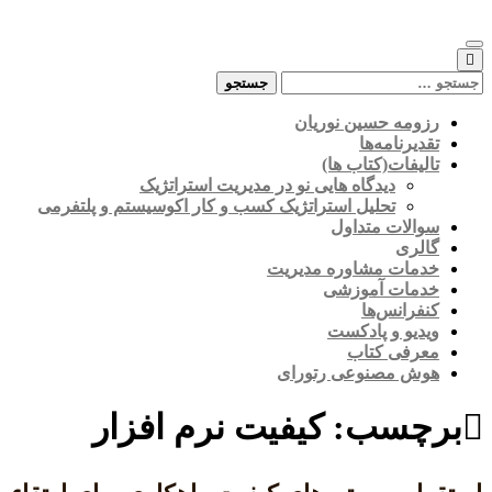
Skip
to
content
جستجو
برای:
رزومه حسین نوریان
تقدیرنامه‌ها
تالیفات(کتاب ها)
دیدگاه هایی نو در مدیریت استراتژیک
تحلیل استراتژیک کسب و کار اکوسیستم و پلتفرمی
سوالات متداول
گالری
خدمات مشاوره مدیریت
خدمات آموزشی
کنفرانس‌ها
ویدیو و پادکست
معرفی کتاب
هوش مصنوعی رتورای
برچسب:
کیفیت نرم افزار