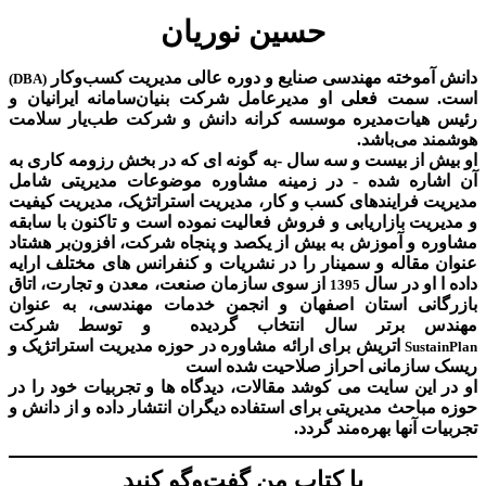
حسین نوریان
دانش آموخته مهندسی صنایع و دوره عالی مدیریت کسب‌و‌کار
(DBA)
است. سمت فعلی او مدیرعامل شرکت بنیان‌سامانه ایرانیان و
رئیس هیات‌مدیره موسسه کرانه دانش و شرکت طب‌یار سلامت
هوشمند می‌باشد.
او بیش از بیست و سه سال -به گونه ای که در بخش رزومه کاری به
آن اشاره شده - در زمینه مشاوره موضوعات مدیریتی شامل
مدیریت فرایندهای کسب و کار، مدیریت استراتژیک، مدیریت کیفیت
و مدیریت بازاریابی و فروش فعالیت نموده است و تاکنون با سابقه
مشاوره و آموزش به بیش از یکصد و پنجاه شرکت، افزون‌بر هشتاد
عنوان مقاله و سمینار را در نشریات و کنفرانس های مختلف ارایه
داده ا او در سال
از سوی سازمان صنعت، معدن و تجارت، اتاق
1395
بازرگانی استان اصفهان و انجمن خدمات مهندسی، به عنوان
مهندس برتر سال انتخاب گردیده و توسط شرکت
اتریش برای ارائه مشاوره در حوزه مدیریت استراتژیک و
SustainPlan
ریسک سازمانی احراز صلاحیت شده است
او در این سایت می کوشد مقالات، دیدگاه ها و تجربیات خود را در
حوزه مباحث مدیریتی برای استفاده دیگران انتشار داده و از دانش و
تجربیات آنها بهره‌مند گردد.
با کتاب من گفت‌‌وگو کنید