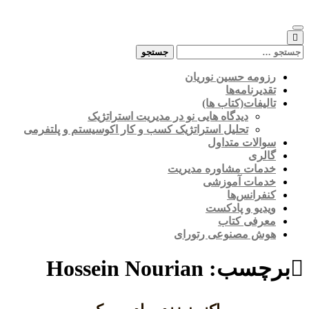
Skip
to
content
جستجو
برای:
رزومه حسین نوریان
تقدیرنامه‌ها
تالیفات(کتاب ها)
دیدگاه هایی نو در مدیریت استراتژیک
تحلیل استراتژیک کسب و کار اکوسیستم و پلتفرمی
سوالات متداول
گالری
خدمات مشاوره مدیریت
خدمات آموزشی
کنفرانس‌ها
ویدیو و پادکست
معرفی کتاب
هوش مصنوعی رتورای
برچسب:
Hossein Nourian