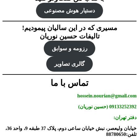
دستیار هوش‌ مصنوعی
مسیری که در این سالیان پیمودیم!
تالیفات حسین نوریان
رزومه و سوابق
گالری تصاویر
تماس با ما
hossein.nourian@gmail.com
09133252392 (حسین نوریان)
دفتر تهران:
خیابان ولیعصر، نبش خیابان ساعی دوم، پلاک 37 طبقه 9، واحد 36،
تلفن:88780650