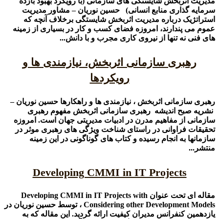
مدیریت اثربخش شایستگی های سازمانی (با رویکرد بهبود بازده
سرمایه گذاری منابع انسانی) حسین نوریان – مشاور مدیریت
استراتژیک درباره مدیریت اثربخش شایستگی برخلاف آنچه که
عموم می پندارند، امروزه فضای کسب و کار در بسیاری از زمینه
های فنی نه تنها از نیروی کاری مجرب و با دانش...
رهبری سازمانی اثربخش، نیازمندی ها و
رویکردها
رهبری سازمانی اثربخش ، نیازمندی ها و راهکارها حسین نوریان –
نشریه صبح اندیشه رهبری سازمانی اثربخش مفهوم رهبری
سازمانی از مفاهیم مدرن در ادبیات مدیریتی جهان است. امروزه
تحقیقات فراوانی در راستای شناخت ویژگی های رهبری موثر در
سازمانها به انجام رسیده و کتاب های گوناگونی در این زمینه
منتشر...
Developing CMMI in IT Projects
مقاله ای تحت عنوان Developing CMMI in IT Projects with
Considering other Development Models ، توسط حسین نوریان در
یازدهمین کنفرانس مدیران کیفیت ارائه گردید. این مقاله که به