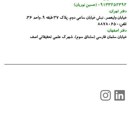
09133252392 (حسین نوریان)
دفتر تهران:
خیابان ولیعصر، نبش خیابان ساعی دوم، پلاک 37 طبقه 9، واحد 36،
تلفن:88780650
دفتر اصفهان:
خیابان سلمان فارسی (مشتاق سوم)، شهرک علمی تحقیقاتی اصف
لینکداین
اینستاگرم