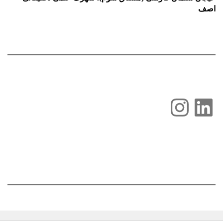
اصف
لینکداین
اینستاگرم