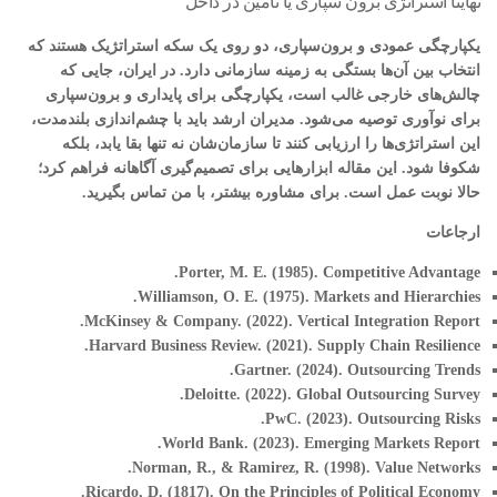
نهایتا استراتژی برون سپاری یا تامین در داخل
یکپارچگی عمودی و برون‌سپاری، دو روی یک سکه استراتژیک هستند که
انتخاب بین آن‌ها بستگی به زمینه سازمانی دارد. در ایران، جایی که
چالش‌های خارجی غالب است، یکپارچگی برای پایداری و برون‌سپاری
برای نوآوری توصیه می‌شود. مدیران ارشد باید با چشم‌اندازی بلندمدت،
این استراتژی‌ها را ارزیابی کنند تا سازمان‌شان نه تنها بقا یابد، بلکه
شکوفا شود. این مقاله ابزارهایی برای تصمیم‌گیری آگاهانه فراهم کرد؛
حالا نوبت عمل است. برای مشاوره بیشتر، با من تماس بگیرید.
ارجاعات
Porter, M. E. (1985). Competitive Advantage.
Williamson, O. E. (1975). Markets and Hierarchies.
McKinsey & Company. (2022). Vertical Integration Report.
Harvard Business Review. (2021). Supply Chain Resilience.
Gartner. (2024). Outsourcing Trends.
Deloitte. (2022). Global Outsourcing Survey.
PwC. (2023). Outsourcing Risks.
World Bank. (2023). Emerging Markets Report.
Norman, R., & Ramirez, R. (1998). Value Networks.
Ricardo, D. (1817). On the Principles of Political Economy.