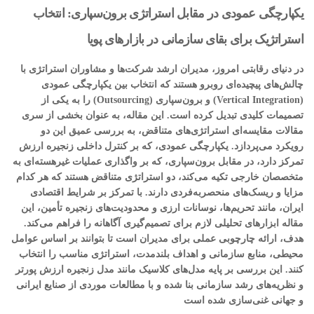
یکپارچگی عمودی در مقابل استراتژی برون‌سپاری: انتخاب
استراتژیک برای بقای سازمانی در بازارهای پویا
در دنیای رقابتی امروز، مدیران ارشد شرکت‌ها و مشاوران استراتژی با
چالش‌های پیچیده‌ای روبرو هستند که انتخاب بین یکپارچگی عمودی
(Vertical Integration) و برون‌سپاری (Outsourcing) را به یکی از
تصمیمات کلیدی تبدیل کرده است. این مقاله، به عنوان بخشی از سری
مقالات مقایسه‌ای استراتژی‌های متناقض، به بررسی عمیق این دو
رویکرد می‌پردازد. یکپارچگی عمودی، که بر کنترل داخلی زنجیره ارزش
تمرکز دارد، در مقابل برون‌سپاری، که بر واگذاری عملیات غیرهسته‌ای به
متخصصان خارجی تکیه می‌کند، دو استراتژی متناقض هستند که هر کدام
مزایا و ریسک‌های منحصربه‌فردی دارند. با تمرکز بر شرایط اقتصادی
ایران، مانند تحریم‌ها، نوسانات ارزی و محدودیت‌های زنجیره تأمین، این
مقاله ابزارهای تحلیلی لازم برای تصمیم‌گیری آگاهانه را فراهم می‌کند.
هدف، ارائه چارچوبی عملی برای مدیران است تا بتوانند بر اساس عوامل
محیطی، منابع سازمانی و اهداف بلندمدت، استراتژی مناسب را انتخاب
کنند. این بررسی بر پایه مدل‌های کلاسیک مانند مدل زنجیره ارزش پورتر
و نظریه‌های رشد سازمانی بنا شده و با مطالعات موردی از صنایع ایرانی
و جهانی غنی‌سازی شده است