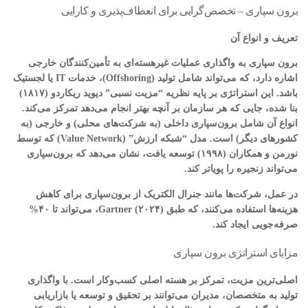
برون سپاری – تخصص‌گرایی برای انعطاف‌پذیری و کارایی
تعریف و انواع آن
برون سپاری به واگذاری عملیات غیرهسته‌ای به تأمین‌کنندگان خارجی
اشاره دارد، که می‌تواند شامل تولید (Offshoring)، خدمات IT یا لجستیک
باشد. این استراتژی بر پایه نظریه “مزیت نسبی” دیوید ریکاردو (۱۸۱۷)
بنا شده، جایی که هر سازمان بر آنچه بهتر انجام می‌دهد تمرکز می‌کند.
انواع آن شامل برون‌سپاری داخلی (به شرکت‌های محلی) و خارجی (به
کشورهای دیگر) است. مدل “شبکه ارزش” (Value Network) که توسط
نورمن و همکاران (۱۹۹۸) توسعه یافت، نشان می‌دهد که برون‌سپاری
می‌تواند زنجیره را پویاتر کند.
در عمل، شرکت‌ها مانند جنرال الکتریک از برون‌سپاری برای کاهش
هزینه‌ها استفاده می‌کنند، که طبق Gartner (۲۰۲۴)، می‌تواند تا ۴۰%
صرفه‌جویی ایجاد کند.
مزایای استراتژی برون سپاری
اصلی‌ترین مزیت، تمرکز بر هسته اصلی کسب‌وکار است. با واگذاری
تولید به متخصصان، مدیران می‌توانند بر تحقیق و توسعه یا بازاریابی