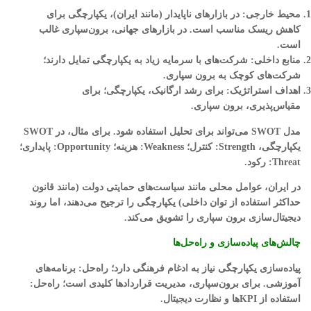
محیط خارجی
: در بازارهای ناپایدار (مانند ایران)، یکپارچگی برای
کاهش ریسک مناسب است. در بازارهای جهانی، برون‌سپاری غالب
است.
منابع داخلی
: شرکت‌های با سرمایه زیاد به یکپارچگی تمایل دارند؛
شرکت‌های کوچک به برون سپاری.
اهداف استراتژیک
: برای رشد ارگانیک، یکپارچگی؛ برای
مقیاس‌پذیری، برون سپاری.
مدل SWOT می‌تواند برای تحلیل استفاده شود. برای مثال، در SWOT
یکپارچگی، Strength: کنترل؛ Weakness: هزینه؛ Opportunity: پایداری؛
Threat: رکود.
در ایران، عوامل محلی مانند سیاست‌های حمایتی دولت (مانند قانون
حداکثر استفاده از توان داخلی) یکپارچگی را ترجیح می‌دهند، اما روند
دیجیتال‌سازی برون سپاری را تشویق می‌کند.
چالش‌های پیاده‌سازی و راه‌حل‌ها
پیاده‌سازی یکپارچگی نیاز به ادغام فرهنگی دارد؛ راه‌حل: برنامه‌های
آموزشی. برای برون‌سپاری، مدیریت قراردادها کلیدی است؛ راه‌حل:
استفاده از KPIها و نظارت دیجیتال.