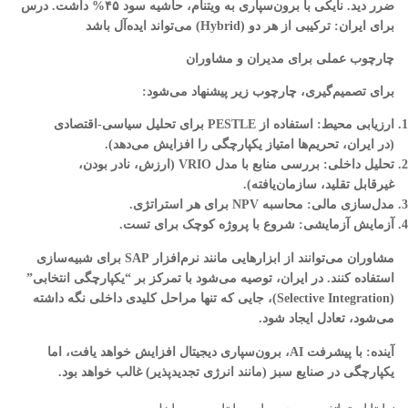
ضرر دید. نایکی با برون‌سپاری به ویتنام، حاشیه سود ۴۵% داشت. درس
برای ایران: ترکیبی از هر دو (Hybrid) می‌تواند ایده‌آل باشد
چارچوب عملی برای مدیران و مشاوران
برای تصمیم‌گیری، چارچوب زیر پیشنهاد می‌شود:
ارزیابی محیط
: استفاده از PESTLE برای تحلیل سیاسی-اقتصادی
(در ایران، تحریم‌ها امتیاز یکپارچگی را افزایش می‌دهد).
تحلیل داخلی
: بررسی منابع با مدل VRIO (ارزش، نادر بودن،
غیرقابل تقلید، سازمان‌یافته).
مدل‌سازی مالی
: محاسبه NPV برای هر استراتژی.
آزمایش آزمایشی
: شروع با پروژه کوچک برای تست.
مشاوران می‌توانند از ابزارهایی مانند نرم‌افزار SAP برای شبیه‌سازی
استفاده کنند. در ایران، توصیه می‌شود با تمرکز بر “یکپارچگی انتخابی”
(Selective Integration)، جایی که تنها مراحل کلیدی داخلی نگه داشته
می‌شود، تعادل ایجاد شود.
آینده: با پیشرفت AI، برون‌سپاری دیجیتال افزایش خواهد یافت، اما
یکپارچگی در صنایع سبز (مانند انرژی تجدیدپذیر) غالب خواهد بود.