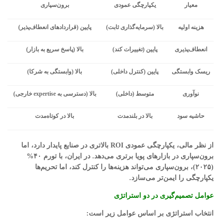
معیار
یکپارچگی
عمودی
برون‌سپاری
هزینه
اولیه
بالا
(
سرمایه‌گذاری
ثابت
)
پایین
(
قراردادهای
انعطاف‌پذیر
)
انعطاف‌پذیری
پایین
(
تغییرات
کند
)
بالا
(
پاسخ
سریع
به
بازار
)
ریسک
وابستگی
پایین
(
کنترل
داخلی
)
بالا
(
وابستگی
به
شرکا
)
نوآوری
متوسط
(
داخلی
)
بالا
(
دسترسی
به
expertise
خارجی
)
حاشیه
سود
بالا
در
بلندمدت
بالا
در
کوتاه‌مدت
از نظر مالی، یکپارچگی عمودی ROI بالاتری در صنایع پایدار دارد، اما
برون‌سپاری در بازارهای پویا برتری می‌دهد. در ایران، با تورم ۴۰%
(۲۰۲۵)، برون‌سپاری می‌تواند هزینه‌ها را کنترل کند، اما تحریم‌ها
یکپارچگی را ایمن‌تر می‌سازد.
عوامل تصمیم‌گیری در دو استراتژی
انتخاب استراتژی بر اساس عوامل زیر است: