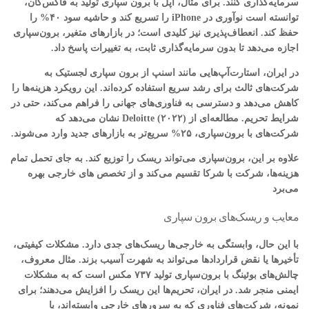
سرمایه‌گذاری کنند. برای مثال، اپل با برون سپاری تولید به فاکس‌کان،
توانسته است نوآوری در iPhone را تسریع کند و حاشیه سود ۴۰% را
حفظ کند. انعطاف‌پذیری نیز کلیدی است؛ در بازارهای متغیر، برون‌سپاری
اجازه می‌دهد تا بدون سرمایه‌گذاری ثابت، به تغییرات پاسخ داد.
در ایران، استارت‌آپ‌هایی مانند اسنپ از برون سپاری لجستیک به
شرکت‌های ثالث برای رشد سریع استفاده کرده‌اند. این رویکرد هزینه‌ها را
کاهش می‌دهد و دسترسی به فناوری‌های جهانی را فراهم می‌کند، حتی در
شرایط تحریم. مطالعه‌ای از Deloitte (۲۰۲۲) نشان می‌دهد که
شرکت‌های با برون‌سپاری، ۲۵% سریع‌تر به بازارهای جدید وارد می‌شوند.
علاوه بر این، برون‌سپاری می‌تواند ریسک را توزیع کند. به جای تحمل تمام
هزینه‌ها، شرکت با شرکا تقسیم می‌کند و از تخصص های خارجی بهره
می‌برد
معایب و ریسک‌های برون سپاری
با این حال، وابستگی به خارجی‌ها ریسک‌های جدی دارد. مشکلات کیفیتی،
تأخیرها یا نقض قراردادها می‌تواند به شهرت آسیب بزند. مثال معروف،
چالش‌های بوئینگ با برون‌سپاری تولید ۷۳۷ مکس است که به مشکلات
ایمنی منجر شد. در ایران، تحریم‌ها این ریسک را افزایش می‌دهند؛ برای
نمونه، شرکت‌های فناوری که به سرورهای خارجی وابسته‌اند، با