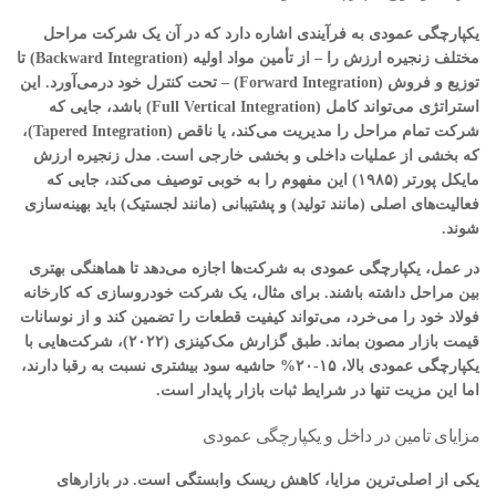
یکپارچگی عمودی به فرآیندی اشاره دارد که در آن یک شرکت مراحل
مختلف زنجیره ارزش را – از تأمین مواد اولیه (Backward Integration) تا
توزیع و فروش (Forward Integration) – تحت کنترل خود درمی‌آورد. این
استراتژی می‌تواند کامل (Full Vertical Integration) باشد، جایی که
شرکت تمام مراحل را مدیریت می‌کند، یا ناقص (Tapered Integration)،
که بخشی از عملیات داخلی و بخشی خارجی است. مدل زنجیره ارزش
مایکل پورتر (۱۹۸۵) این مفهوم را به خوبی توصیف می‌کند، جایی که
فعالیت‌های اصلی (مانند تولید) و پشتیبانی (مانند لجستیک) باید بهینه‌سازی
شوند.
در عمل، یکپارچگی عمودی به شرکت‌ها اجازه می‌دهد تا هماهنگی بهتری
بین مراحل داشته باشند. برای مثال، یک شرکت خودروسازی که کارخانه
فولاد خود را می‌خرد، می‌تواند کیفیت قطعات را تضمین کند و از نوسانات
قیمت بازار مصون بماند. طبق گزارش مک‌کینزی (۲۰۲۲)، شرکت‌هایی با
یکپارچگی عمودی بالا، ۱۵-۲۰% حاشیه سود بیشتری نسبت به رقبا دارند،
اما این مزیت تنها در شرایط ثبات بازار پایدار است.
مزایای تامین در داخل و یکپارچگی عمودی
یکی از اصلی‌ترین مزایا، کاهش ریسک وابستگی است. در بازارهای