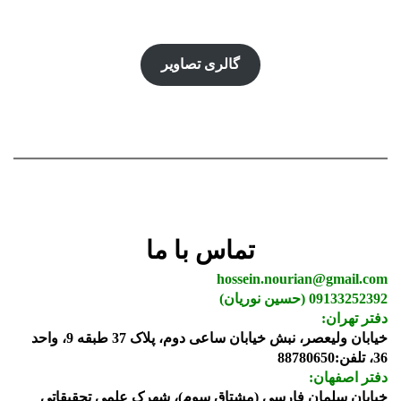
گالری تصاویر
تماس با ما
hossein.nourian@gmail.com
09133252392 (حسین نوریان)
دفتر تهران:
خیابان ولیعصر، نبش خیابان ساعی دوم، پلاک 37 طبقه 9، واحد
36، تلفن:88780650
دفتر اصفهان:
خیابان سلمان فارسی (مشتاق سوم)، شهرک علمی تحقیقاتی