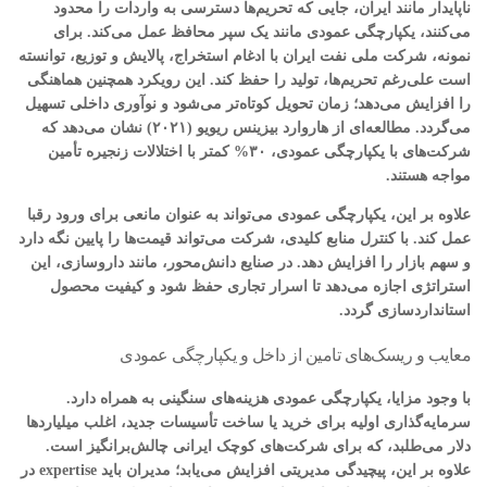
ناپایدار مانند ایران، جایی که تحریم‌ها دسترسی به واردات را محدود
می‌کنند، یکپارچگی عمودی مانند یک سپر محافظ عمل می‌کند. برای
نمونه، شرکت ملی نفت ایران با ادغام استخراج، پالایش و توزیع، توانسته
است علی‌رغم تحریم‌ها، تولید را حفظ کند. این رویکرد همچنین هماهنگی
را افزایش می‌دهد؛ زمان تحویل کوتاه‌تر می‌شود و نوآوری داخلی تسهیل
می‌گردد. مطالعه‌ای از هاروارد بیزینس ریویو (۲۰۲۱) نشان می‌دهد که
شرکت‌های با یکپارچگی عمودی، ۳۰% کمتر با اختلالات زنجیره تأمین
مواجه هستند.
علاوه بر این، یکپارچگی عمودی می‌تواند به عنوان مانعی برای ورود رقبا
عمل کند. با کنترل منابع کلیدی، شرکت می‌تواند قیمت‌ها را پایین نگه دارد
و سهم بازار را افزایش دهد. در صنایع دانش‌محور، مانند داروسازی، این
استراتژی اجازه می‌دهد تا اسرار تجاری حفظ شود و کیفیت محصول
استانداردسازی گردد.
معایب و ریسک‌های تامین از داخل و یکپارچگی عمودی
با وجود مزایا، یکپارچگی عمودی هزینه‌های سنگینی به همراه دارد.
سرمایه‌گذاری اولیه برای خرید یا ساخت تأسیسات جدید، اغلب میلیاردها
دلار می‌طلبد، که برای شرکت‌های کوچک ایرانی چالش‌برانگیز است.
علاوه بر این، پیچیدگی مدیریتی افزایش می‌یابد؛ مدیران باید expertise در