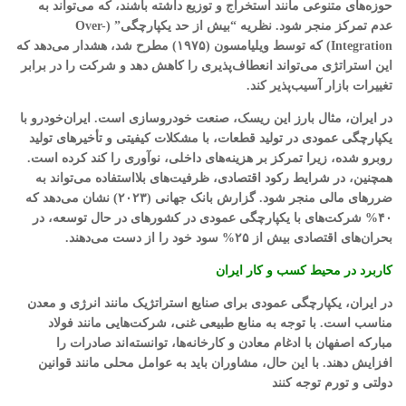
حوزه‌های متنوعی مانند استخراج و توزیع داشته باشند، که می‌تواند به
عدم تمرکز منجر شود. نظریه “بیش از حد یکپارچگی” (Over-
Integration) که توسط ویلیامسون (۱۹۷۵) مطرح شد، هشدار می‌دهد که
این استراتژی می‌تواند انعطاف‌پذیری را کاهش دهد و شرکت را در برابر
تغییرات بازار آسیب‌پذیر کند.
در ایران، مثال بارز این ریسک، صنعت خودروسازی است. ایران‌خودرو با
یکپارچگی عمودی در تولید قطعات، با مشکلات کیفیتی و تأخیرهای تولید
روبرو شده، زیرا تمرکز بر هزینه‌های داخلی، نوآوری را کند کرده است.
همچنین، در شرایط رکود اقتصادی، ظرفیت‌های بلااستفاده می‌تواند به
ضررهای مالی منجر شود. گزارش بانک جهانی (۲۰۲۳) نشان می‌دهد که
۴۰% شرکت‌های با یکپارچگی عمودی در کشورهای در حال توسعه، در
بحران‌های اقتصادی بیش از ۲۵% سود خود را از دست می‌دهند.
کاربرد در محیط کسب و کار ایران
در ایران، یکپارچگی عمودی برای صنایع استراتژیک مانند انرژی و معدن
مناسب است. با توجه به منابع طبیعی غنی، شرکت‌هایی مانند فولاد
مبارکه اصفهان با ادغام معادن و کارخانه‌ها، توانسته‌اند صادرات را
افزایش دهند. با این حال، مشاوران باید به عوامل محلی مانند قوانین
دولتی و تورم توجه کنند