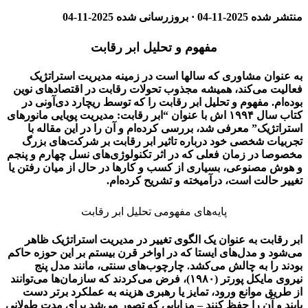
منتشر شده
2025-11-04
· بروزرسانی شده
2025-11-04
مفهوم و تحلیل ابر رقابت
به عنوان مشاوری که سالها است در زمینه مدیریت استراتژیک
فعالیت می‌کند، همیشه مجذوب تحولات رقابت در اقتصادهای نوین
بوده‌ام. مفهوم و تحلیل ابر رقابت را که توسط ریچارد دی‌آونی در
کتاب سال ۱۹۹۴ اش با عنوان “ابر رقابت: مدیریت پویایی مانورهای
استراتژیک” معرفی شد، بررسی کرده‌ام و آن را در این مقاله با
تجربیات شخصی خود درباره تاثیر ابر رقابت بر شرکت‌های بزرگ
مخصوصا در زمان فعلی که در اثر تکنولوژی‌های نسل چهارم و پنجم
و هوش مصنوعی، بسیاری از کسب و کارها در حال از میان رفتن یا
تغییر حالت است، درآمیخته و تشریح کرده‌ام.
پایه‌های مفهومی تحلیل ابر رقابت
ابر رقابت به عنوان یک الگوی تغییر در مدیریت استراتژیک ظاهر
می‌شود و مدل‌های ایستا که در اواخر قرن بیستم بر این حوزه حاکم
بودند را به چالش می‌کشد. چارچوب‌های سنتی، مانند مدل پنج
نیروی مایکل پورتر (۱۹۸۰)، فرض می‌کردند که سازمان‌ها می‌توانند
از طریق موانع ورود، تمایز یا رهبری هزینه به عملکرد برتر دست
یابند و آن را حفظ کنند – مزایایی که تصور می‌شد برای مدت طولانی