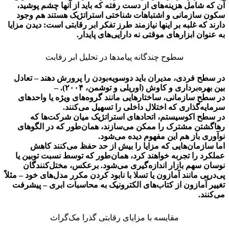
آن که شامل هزینه‌های از دست رفته که باید از آنها چشم پوشید،
سکون سازمانی ‌و اشتباهات شناختی استراتژیک هستند هم وجود
دارند که غلبه بر اینها نیازمند طرز تفکر ابر رقابتی است: دیدن مزایا
به عنوان ابزارهای موقتی نه دارایی‌های پایدار.
سطوح چندگانه پیامدها در تحلیل ابر رقابت
در سطح فردی، مدیران باید دوسویه‌بودن را پرورش دهند – تعادل
بین بهره‌برداری و کاوش (اوریلی و توشمن، ۲۰۰۴). –
در سطح سازمانی، ساختارهایی مانند گروه‌های ویژه یا واحدهای
سرمایه‌گذاری که اختلال داخلی را تسهیل می‌کنند.
در سطح اکوسیستم، اتحادهای استراتژیک میان شرکت‌ها که
رهاگشتن مشترک را ممکن می‌سازند، همان‌طور که در الگوهای
نوآوری باز هم این مفهوم دیده می‌شود.
اما سازمان‌هایی که مزایا را بیش از حد حفظ می‌کنند کاهش
عملکرد را تجربه خواهند کرد، همان‌طور که توسط نسبت توبین یا
نوسان سهم بازار اندازه‌گیری می‌شود. برعکس، مختل‌کنندگان
پی‌درپی مانند آمازون یا تسلا با نابود کردن مکرر مدل‌های خود – مثلاً
تغییر آمازون از کتاب‌های الکترونیک به محاسبات ابری – پیشرفت
می‌کنند.
مقایسه با مزایای رقابتی گذرا مک‌گراث