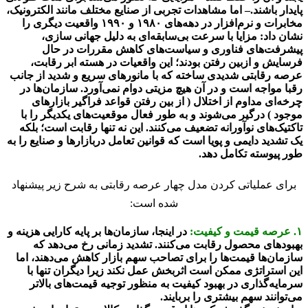
پایدار باشند.– اما مشاهدات تجربی از صنایع مختلف مانند الکترونیک،
مخابرات و نرم‌افزار در دهه‌های ۱۹۸۰ و ۱۹۹۰ واقعیت دیگری را
نشان داد: مزایا با سرعت بی‌سابقه‌ای به دلیل جهانی سازی،
پیشرفت‌های فناوری و سیاست‌های کاهش مقررات در حال
فرسایش و ازبین رفتن بودند؛ این واقعیات در هسته ابر رقابت،
عرصه رقابتی شدیدی ساخته که با مانورهای سریع و شدید از جانب
رقبا مواجه است و در آن هیچ مزیتی دوام نمی‌آورد. سازمان‌ها در
چرخه‌ای مداوم از اختلال ( از بین رفتن قواعد فراگیر بازارهای
موجود ) درگیر می‌شوند و به طور فعال موقعیت‌های یکدیگر را با
تاکتیک‌های نوآورانه تضعیف می‌کنند. این نه تنها رقابت است؛ بلکه
یک تشدید دایمی و پویا است که قوانین تعامل دربازارها و صنایع را به
طور پیوسته تکامل دهد.
برای عملیاتی کردن مدل چهار عرصه رقابتی به شرح زیر پیشنهاد
شده است:
۱. عرصه قیمت و کیفیت:
در اینجا، سازمان‌ها بر پایه کارایی هزینه و
بهبودهای محصول رقابت می‌کنند. تشدید زمانی رخ می‌دهد که
سازمان‌ها قیمت‌ها را برای تصاحب سهم بازار کاهش می‌دهند، اما
این استراتژی ممکن است اثربخش عمل نکند زیرا دیگران تنها با
سرمایه‌گذاری در بهبود کیفیت به منظور توجیه قیمت‌های بالاتر
می‌توانند سهم بیشتری را بربایند.