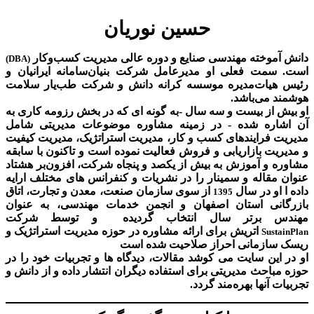
حسین نوریان
دانش آموخته مهندسی صنایع و دوره عالی مدیریت کسب‌و‌کار
(DBA)
است. سمت فعلی او مدیرعامل شرکت بنیان‌سامانه ایرانیان و
رئیس هیات‌مدیره موسسه کرانه دانش و شرکت طب‌یار سلامت
هوشمند می‌باشد.
او بیش از بیست و سه سال -به گونه ای که در بخش رزومه کاری به
آن اشاره شده - در زمینه مشاوره موضوعات مدیریتی شامل
مدیریت فرایندهای کسب و کار، مدیریت استراتژیک، مدیریت کیفیت
و مدیریت بازاریابی و فروش فعالیت نموده است و تاکنون با سابقه
مشاوره و آموزش به بیش از یکصد و پنجاه شرکت، افزون‌بر هشتاد
عنوان مقاله و سمینار را در نشریات و کنفرانس های مختلف ارایه
داده ا او در سال
از سوی سازمان صنعت، معدن و تجارت، اتاق
1395
بازرگانی استان اصفهان و انجمن خدمات مهندسی، به عنوان
مهندس برتر سال انتخاب گردیده و توسط شرکت
اتریش برای ارائه مشاوره در حوزه مدیریت استراتژیک و
SustainPlan
ریسک سازمانی احراز صلاحیت شده است
او در این سایت می کوشد مقالات، دیدگاه ها و تجربیات خود را در
حوزه مباحث مدیریتی برای استفاده دیگران انتشار داده و از دانش و
تجربیات آنها بهره‌مند گردد.