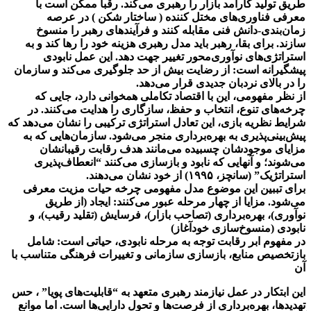
طریق تولید کارآمد بازار را رهبری می‌کند. رقبا ممکن است با
معرفی فناوری‌های مختل کننده ( ساختار شکن ) در عرصه
زمان‌بندی-دانش فنی مقابله کنند و فرآیندهای رهبر را منسوخ
سازند. برای بقا، رهبر باید مدل رهبری هزینه خود را رها کند و به
استراتژی‌های نوآوری‌محور تغییر جهت دهد. این عمل نابودی
پیشگیرانه است: از رضایت بیش از حد جلوگیری می‌کند و سازمان
را در بالای نردبان جدیدی قرار می‌دهد.
از نظر مفهومی، این با اقتصاد تکاملی همخوانی دارد، جایی که
چرخه‌های تنوع، انتخاب و حفظ، سازگاری را هدایت می‌کنند. در
شرایط نظریه بازی، این تعادل استراتژی ترکیبی را نشان می‌دهد که
پیش‌بینی‌پذیری به بهره‌برداری منجر می‌شود. سازمان‌هایی که به
مزایای موجودشان چسبیده می‌مانند هدف رقابت رقیبانشان
می‌شوند؛ و آنهایی که نابود و بازسازی می‌کنند “انعطاف‌پذیری
استراتژیک” (سانچز، ۱۹۹۵) از خود نشان می‌دهند.
برای تببین این موضوع مدل مفهومی چرخه حیات مزیت معرفی
می‌شود. مزایا از چهار مرحله عبور می‌کنند: ایجاد (از طریق
نوآوری)، بهره‌برداری (تصاحب بازار)، فرسایش (تقلید رقیب)، و
نابودی (منسوخ‌سازی خودآغاز)
در مفهوم ابر رقابت توجه به مرحله نابودی، حیاتی است: شامل
بازتخصیص منابع، بازسازی سازمانی و تغییرات فرهنگی متناسب با
آن
این ابتکار در عمل نیازمند رهبری متعهد به “قابلیت‌های پویا” ، حس
تهدیدها، بهره‌برداری از فرصت‌ها و تحول دارایی‌ها است. اما موانع