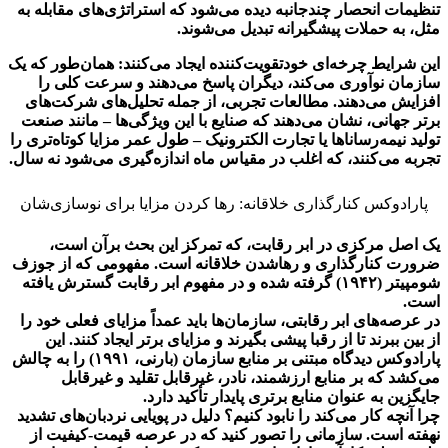
تنظیمات انحصار چندجانبه دیده می‌شود که استراتژی‌های مقابله به
مثل، به حملات پیشگیرانه تبدیل می‌شوند.
این شرایط چرخه‌ای خودتقویت‌کننده ایجاد می‌کنند: همان‌طور که یک
سازمان نوآوری می‌کند، دیگران پاسخ می‌دهند و سرعت کلی را
افزایش می‌دهند. مطالعات تجربی، از جمله تحلیل‌های شرکت‌های
برتر جهانی، نشان می‌دهند که صنایع با این ویژگی‌ها – مانند صنعت
تولید نیمه‌رساناها یا تجارت الکترونیک – طول عمر مزایا کوتاه‌تری را
تجربه می‌کنند، که اغلب در مقیاس ماه اندازه‌گیری می‌شود نه سال‌.
پارادوکس کنارگذاری خلاقانه: رها کردن مزایا برای نوسازی‌شان
یک اصل مرکزی در ابر رقابت، که تمرکز این بحث برآن است،
ضرورت کنارگذاری و رهاشدن خلاقانه است. مفهومی که از جوزف
شومپیتر (۱۹۴۲) گرفته شده و در مفهوم ابر رقابت گسترش یافته
است.
در عرصه‌های ابر رقابتی، سازمان‌ها باید عمداً مزایای فعلی خود را
از بین ببرند تا از رقبا پیشی بگیرند و مزایای برتر ایجاد کنند. این
پارادوکس دیدگاه مبتنی بر منابع سازمان (بارنی، ۱۹۹۱) را به چالش
می‌کشد که بر منابع ارزشمند، نادر، غیرقابل تقلید و غیرقابل
جایگزین به عنوان منابع برتری پایدار تأکید دارد.
چرا آنچه کار می‌کند را نابود کنیم؟ دلیل در پویایی نردبان‌های تشدید
نهفته است. سازمانی را تصور کنید که در عرصه قیمت-کیفیت از