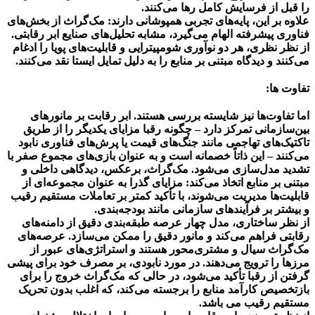
را قبل از فرسایش کامل رها می‌کنند.
علاوه بر این، پایه‌های تجربی همپوشانی دارند: مک‌گراث از بخش‌های
فناوری پیشرفته الهام می‌گیرد، مشابه تحلیل‌های صنایع ابر رقابتی.
از نظر نظری، هر دو نوآوری شومپیترایی و قابلیت‌های پویا را ادغام
می‌کنند و دیدگاه مبتنی بر منابع را به دلیل تمایل ایستا نقد می‌کنند.
تفاوت ها:
اما تفاوت‌ها نیز شایسته بررسی هستند. ابر رقابت بر مانورهای
بین‌سازمانی تمرکز دارد – چگونه رقبا مزایای یکدیگر را از طریق
تاکتیک‌های تهاجمی مانند جنگ‌های قیمت یا پرش‌های فناوری نابود
می‌کنند – این ذاتاً خصمانه است و به عنوان بازی‌های مجموع صفر با
تشدید مدل‌سازی می‌شود. مک‌گراث، برعکس، دیدگاهی داخلی و
مبتنی بر منابع اتخاذ می‌کند: مزایای گذرا به عنوان مجموعه‌ای از
قابلیت‌ها مدیریت می‌شوند، با تأکید کمتر بر تعاملات مستقیم رقیب
و بیشتر بر فرآیندهای سازمانی مانند بودجه‌بندی.
از نظر ساختاری، مدل چهار عرصه طبقه‌بندی دقیق از دامنه‌های
رقابتی فراهم می‌کند و مانور دقیق را ممکن می‌سازد. عرصه‌های
مک‌گراث سیال و مشتری‌محور هستند و استراتژی‌های عبور از
مرزها را ترویج می‌دهند. در مورد نابودی، بر مصرف خود برای پیشی
گرفتن از رقبا تأکید می‌شود، در حالی که مک‌گراث خروج را برای
بازتخصیص کارآمد منابع را برجسته می‌کند، که اغلب بدون تحریک
مستقیم رقیب می باشد.