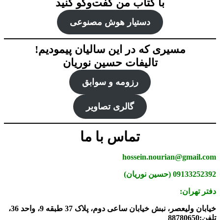
با کتاب من گفت‌‌وگو کنید
دستیار هوش‌ مصنوعی
مسیری که در این سالیان پیمودیم!
تالیفات حسین نوریان
رزومه و سوابق
گالری تصاویر
تماس با ما
hossein.nourian@gmail.com
09133252392 (حسین نوریان)
دفتر تهران:
خیابان ولیعصر، نبش خیابان ساعی دوم، پلاک 37 طبقه 9، واحد 36،
تلفن:88780650