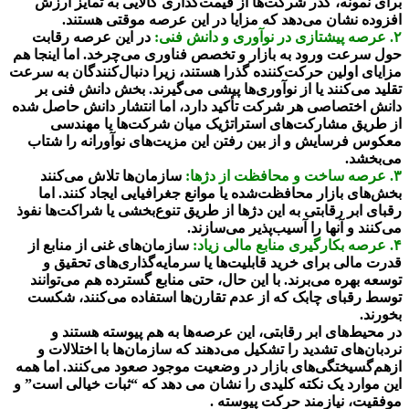
برای نمونه، گذر شرکت‌ها از قیمت‌گذاری کالایی به تمایز ارزش
افزوده نشان می‌دهد که مزایا در این عرصه موقتی هستند.
۲. عرصه پیشتازی در نوآوری و دانش فنی:
در این عرصه رقابت
حول سرعت ورود به بازار و تخصص فناوری می‌چرخد. اما اینجا هم
مزایای اولین حرکت‌کننده گذرا هستند، زیرا دنبال‌کنندگان به سرعت
تقلید می‌کنند یا از نوآوری‌ها پیشی می‌گیرند. بخش دانش فنی بر
دانش اختصاصی هر شرکت تأکید دارد، اما انتشار دانش حاصل شده
از طریق مشارکت‌های استراتژیک میان شرکت‌ها یا مهندسی
معکوس فرسایش و از بین رفتن این مزیت‌های نوآورانه را شتاب
می‌بخشد.
۳. عرصه ساخت و محافظت از دژها:
سازمان‌ها تلاش می‌کنند
بخش‌های بازار محافظت‌شده یا موانع جغرافیایی ایجاد کنند. اما
رقبای ابر رقابتی به این دژها از طریق تنوع‌بخشی یا شراکت‌ها نفوذ
می‌کنند و آنها را آسیب‌پذیر می‌سازند.
۴. عرصه بکارگیری منابع مالی زیاد:
سازمان‌های غنی از منابع از
قدرت مالی برای خرید قابلیت‌ها یا سرمایه‌گذاری‌های تحقیق و
توسعه بهره می‌برند. با این حال، حتی منابع گسترده هم می‌توانند
توسط رقبای چابک که از عدم تقارن‌ها استفاده می‌کنند، شکست
بخورند.
در محیط‌های ابر رقابتی، این عرصه‌ها به هم پیوسته هستند و
نردبان‌های تشدید را تشکیل می‌دهند که سازمان‌ها با اختلالات و
ازهم‌گسیختگی‌های بازار در وضعیت موجود صعود می‌کنند. اما همه
این موارد یک نکته کلیدی را نشان می دهد که “ثبات خیالی است” و
موفقیت، نیازمند حرکت پیوسته .