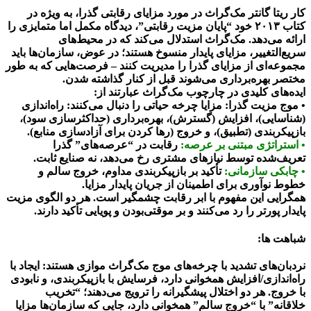
کار ریتا گانتر مک‌گراث در مورد مزایای رقابتی گذرا، به ویژه در
کتاب ۲۰۱۳ خود “پایان مزیت رقابتی”، دیدگاه مکمل اما متمایزی را
ارائه می‌دهد. مک‌گراث استدلال می‌کند که در محیط‌های
سریع‌التغییر، مزایای پایدار منسوخ هستند؛ در عوض، سازمان‌ها باید
مجموعه‌ای از مزایای گذرا را مدیریت کنند – فرصت‌هایی که به طور
مختصر بهره‌برداری می‌شوند قبل از کنار گذاشته شدن.
ایده‌های کلیدی در چارچوب مک‌گراث عبارتند از:
• موج مزیت گذرا: مزایا چرخه حیاتی را دنبال می‌کنند: راه‌اندازی
(شناسایی)، افزایش (گسترش)، بهره‌برداری (حداکثرسازی سود)،
بازپیکربندی (تطبیق)، و خروج (رها کردن برای آزادسازی منابع).
• استراتژی مبتنی بر عرصه:
رقابت در “عرصه‌های” گذرا
تعریف‌شده توسط نیازهای مشتری رخ می‌دهد، نه صنایع ثابت.
• چابکی سازمانی:
تأکید بر بازپیکربندی مداوم، خروج سالم و
خطوط نوآوری برای اطمینان از جریان پایدار مزایا.
همگرایی این مفهوم با ابر رقابت چشمگیر است. هر دو الگوی مزیت
پایدار پورتر را رد می‌کنند و بر موقتی‌بودن و پویایی تأکید دارند.
شباهت ها:
نردبان‌های تشدید با چرخه‌های موج مک‌گراث موازی هستند: ایجاد با
راه‌اندازی/افزایش همخوانی دارد، فرسایش با بازپیکربندی، و نابودی
با خروج. هر دو اختلال پیشگیرانه را ترویج می‌دهند؛ “تخریب
خلاقانه” با “خروج سالم” همخوانی دارد، جایی که سازمان‌ها مزایا