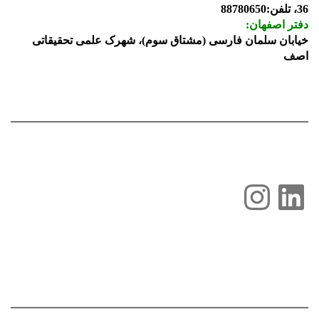
36، تلفن:88780650
دفتر اصفهان:
خیابان سلمان فارسی (مشتاق سوم)، شهرک علمی تحقیقاتی
اصف
لینکداین
اینستاگرم