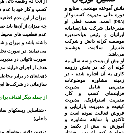
از آنجا که وظیفه ذاتی 
دانش آموخته مهندسی صنایع و
کسب و کار خود با عدم قط
دوره عالی مدیریت کسب‌و‌کار
میزان از این عدم قطعیت 
است. سمت فعلی او
(DBA)
چه میزان از آن‌ها باید 
مدیرعامل شرکت بنیان‌سامانه
عدم قطعیت های محیط کسب
ایرانیان و رئیس هیات‌مدیره
موسسه کرانه دانش و شرکت
داشته باشد و میزان و شک
طب‌یار سلامت هوشمند
می نمایند. در صورت تحل
می‌باشد.
صورت ناتوانی در مدیریت
او بیش از بیست و سه سال -به
گونه ای که در بخش رزومه
هدف از اجرای فرایند مد
کاری به آن اشاره شده - در
ذی‌نفعان در برابر مخاطر
زمینه مشاوره موضوعات
سازمانی در شرکت‌ها ایج
مدیریتی شامل مدیریت
فرایندهای کسب و کار،
از جمله دیگر اهداف برا
مدیریت استراتژیک، مدیریت
کیفیت و مدیریت بازاریابی و
• شناسایی ریسکهای سازم
فروش فعالیت نموده است و
داخلی)
تاکنون با سابقه مشاوره و
آموزش به بیش از یکصد و
• تعیین دقیق روشهای مو
پنجاه شرکت، افزون‌بر هشتاد