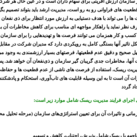
هر سازمان ارزش آفرینی برای سهام داران است و در عین حال هر شر
عیت های فراوانی رو به رو است، مدیریت ارشد باید بتواند تصمیم بگی
ها را می تواند با هدف دستیابی به ارزش مورد انتظار برای ذی نفعان بپ
صرف نظر نماید یا راهکار مواجهه ای مناسب برای کاهش مخاطرات آن به 
 و کار همزمان می توانند فرصت ها و تهدیدهایی را برای سازمان ب
ل تاثیر آنها بستگی کامل به رویکردی دارد که مدیران شرکت در مقابل 
یل صحیح و دقیق عدم قطعیتها، فرصتهای بسیار ارزشمندی به وجود می 
 آنها، مخاطرات جدی گریبان گیر سازمان و ذی‌نفعان آن خواهد شد. پ
یریت ریسک، استفاده از فرصت های ناشی از عدم قطعیت ها و حفاظت 
ات آن است تا به این وسیله قابلیت های تاب‌آوری، استحکام و پادشکنن
اد گردد
ی اجرای فرایند مدیریت ریسک شامل موارد زیر است:
انی و تاثیرات آن برای تعیین استراتژی‌های سازمان (مرحله تحلیل م
اجهه با ریسک شامل پذیرش، اجتناب، کاهش و تسهیم