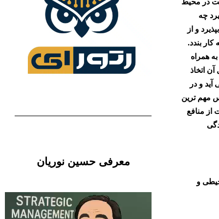
کت در محیط
رد چه
ذیرد و از
کار بندد.
ه همراه
آن اتخاذ
آید و در
س مهم ترین
از منافع
دگی
معرفی حسین نوریان
حیطی و