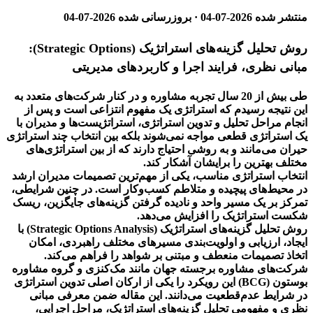
منتشر شده
2026-07-04
· بروزرسانی شده
2026-07-04
روش تحلیل گزینه‌های استراتژیک (Strategic Options):
مبانی نظری، فرایند اجرا و کاربردهای مدیریتی
طی بیش از 20 سال تجربه مشاوره و در کنار شرکت‌های متعدد به
این نتیجه رسیدم که استراتژی یک مفهوم انتزاعی است و پس از
انجام مراحل تحلیل و تدوین استراتژی، استراتژیست‌ها و مدیران با
یک استراتژی قطعی مواجه نمی‌شوند بلکه بین انتخاب چند استراتژی
حیران می‌مانند و به روشی احتیاج دارند که از بین استراتژی‌های
مختلف بهترین را برایشان آشکار کند.
انتخاب استراتژی مناسب، یکی از مهم‌ترین تصمیمات مدیران ارشد
در محیط‌های پیچیده و متلاطم کسب‌وکار است. در چنین شرایطی،
تمرکز بر یک مسیر واحد و نادیده گرفتن گزینه‌های جایگزین، ریسک
شکست استراتژیک را افزایش می‌دهد.
روش تحلیل گزینه‌های استراتژیک (Strategic Options Analysis) با
ایجاد، ارزیابی و اولویت‌بندی مسیرهای مختلف راهبردی، امکان
اتخاذ تصمیمات منعطف و مبتنی بر شواهد را فراهم می‌کند.
شرکت‌های مشاوره برجسته جهان مانند مک‌کنزی و گروه مشاوره
بوستون (BCG) این رویکرد را یکی از ارکان اصلی تدوین استراتژی
در شرایط عدم‌قطعیت می‌دانند. این مقاله ضمن معرفی مبانی
نظری و مفهومی تحلیل گزینه‌های استراتژیک، مراحل اجرایی،