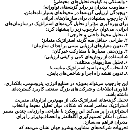
• وابستگی به کیفیت تحلیل‌های محیطی؛
• مقاومت مدیران در برابر گزینه‌های نوآورانه؛
• پیچیدگی ارزیابی گزینه‌ها در محیط‌های بسیار نامطمئن.
۷. چارچوب پیشنهادی برای سازمان‌های ایرانی
برای بهره‌گیری مؤثر از تحلیل گزینه‌های استراتژیک در سازمان‌های
ایرانی، می‌توان چارچوب زیر را پیشنهاد کرد:
۱. تحلیل محیط داخلی و خارجی؛
۲. طراحی حداقل سه گزینه استراتژیک متمایز؛
۳. تعیین معیارهای ارزیابی مبتنی بر اهداف سازمان؛
۴. وزن‌دهی معیارها با مشارکت خبرگان؛
۵. استفاده از روش‌های کمی و کیفی ارزیابی؛
۶. تحلیل سناریوهای مختلف؛
۷. انتخاب گزینه یا سبد استراتژیک مناسب؛
۸. تدوین نقشه راه اجرا و شاخص‌های پایش.
این چارچوب می‌تواند به‌ویژه در صنایع انرژی، پتروشیمی، بانکداری،
فناوری اطلاعات و شرکت‌های بزرگ صنعتی کاربرد گسترده‌ای
داشته باشد.
تحلیل گزینه‌های استراتژیک یکی از مهم‌ترین ابزارهای مدیریت
استراتژیک معاصر است که شکاف میان تحلیل محیط و انتخاب
استراتژی را پر می‌کند. این رویکرد با طراحی و ارزیابی چندین مسیر
ممکن، امکان تصمیم‌گیری آگاهانه‌تر و انعطاف‌پذیرتر را برای
مدیران فراهم می‌سازد.
تجربیات شرکت‌های مشاوره پیشرو جهان نشان می‌دهد که