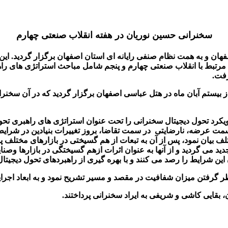
سخنرانی حسین نوریان در هفته انقلاب صنعتی چهارم
رگ هفته انقلاب صنعتی چهارم در مهر و آبان ماه 1403 در اصفهان و به همت نظام صنفی رایانه ای است
مرتبط با انقلاب صنعتی چهارم و پنجم شامل مباحث استراتژی های راه
رفت.
از بیستم آبان ماه در هتل عباسی اصفهان برگزار گردید که در آن سخنر
رد تحول دیجیتال سخنرانی را تحت عنوان استراتژی های راهبری تحول دی
مت عرضه، نارضایتی در سمت تقاضا، بروز تغییرات بنیادین در شرایط ا
از هم گسیختگی یا Disruption در بازارهای مختلف بیان نمود، پس از آن به تبعات از هم گسیخت
م جدید می گردید و از آنها به عنوان اثرات ازهم گسیختگی در بازارها 
این شرایط را رصد می کنند و با بهره گیری از راهبردهای تحول دیجیتا
ر گرفتن میزان شفافیت در مقصد و مسیر تشریح نمود و به ابعاد اجرای
، بقایی کاشی و شریفی به ایراد سخنرانی پرداختند.