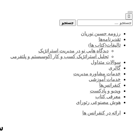
Skip
to
content
جستجو
برای:
رزومه حسین نوریان
تقدیرنامه‌ها
تالیفات(کتاب ها)
دیدگاه هایی نو در مدیریت استراتژیک
تحلیل استراتژیک کسب و کار اکوسیستم و پلتفرمی
سوالات متداول
گالری
خدمات مشاوره مدیریت
خدمات آموزشی
کنفرانس‌ها
ویدیو و پادکست
معرفی کتاب
هوش مصنوعی رتورای
ارائه در کنفرانس ها
س