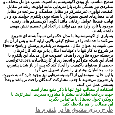
سطح مناسب باز بودن اکوسیستم به اهمیت نسبی عوامل مختلف و
منفردی نیز بستگی دارد. پارامترهایی مانند اولویت رشد در مقابل
کیفیت، نوآوری غیرمتمرکز در مقابل هماهنگ، و سرعت در مقابل
ثبات معیارهای تعیین سطح باز یا بسته بودن پلتفرم خواهند بود و در
نهایت قطعتا عوامل رقابتی مانند الگوی اکوسیستم های رقیب
موجود یا تازه وارد هم می توانند در اتخاذ این تصمیم نقش مهمی
داشته باشند.
بسیاری از اکوسیستم‌ها با مدل حکمرانی نسبتاً بسته ای شروع
می‌کنند تا خدمات را در سطح کیفی بالایی ارایه کنند و پس از آن باز
می شوند. به عنوان مثال، عضویت در پلتفرم پرسش و پاسخ Quora
در شروع به کار تنها با دعوتنامه امکان پذیر بود که کارآفرینان
برجسته حوزه فناوری را هدف عضویت قرار می‌داد این پلتفرم با
ایجاد این شبکه متراکم و انحصاری از کارشناسان، Quora توانست
حجمی از محتوای باکیفیت را ایجاد کند که پس از باز شدن پلتفرم،
جذب مخاطبان بیشتری را بسیار تسهیل می کرد.
با این حال، نمونه‌هایی از اکوسیستم‌هایی نیز وجود دارد که به صورت
باز شروع می‌شوند تا جذب مشارکت کنندگان راحت تر باشد و بعداً
بسته‌تر عمل می کنند.
استفاده از مطالب فوق تنها با ذکر منبع مجاز است
جهت دریافت اطلاعات بیشتر یا مشاوره مدیریت استراتژیک با
رویکرد تحول دیجیتال با ما تماس بگیرید
این مطالب را هم ملاحظه کنید:
طرح ریزی مشوق ها در پلتفرم ها