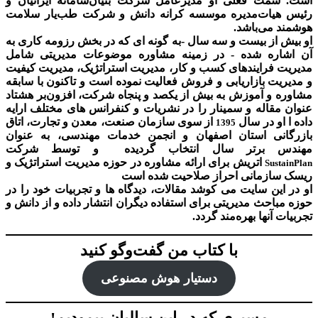
است. سمت فعلی او مدیرعامل شرکت بنیان‌سامانه ایرانیان و
رئیس هیات‌مدیره موسسه کرانه دانش و شرکت طب‌یار سلامت
هوشمند می‌باشد.
او بیش از بیست و سه سال -به گونه ای که در بخش رزومه کاری به
آن اشاره شده - در زمینه مشاوره موضوعات مدیریتی شامل
مدیریت فرایندهای کسب و کار، مدیریت استراتژیک، مدیریت کیفیت
و مدیریت بازاریابی و فروش فعالیت نموده است و تاکنون با سابقه
مشاوره و آموزش به بیش از یکصد و پنجاه شرکت، افزون‌بر هشتاد
عنوان مقاله و سمینار را در نشریات و کنفرانس های مختلف ارایه
داده ا او در سال
از سوی سازمان صنعت، معدن و تجارت، اتاق
1395
بازرگانی استان اصفهان و انجمن خدمات مهندسی، به عنوان
مهندس برتر سال انتخاب گردیده و توسط شرکت
اتریش برای ارائه مشاوره در حوزه مدیریت استراتژیک و
SustainPlan
ریسک سازمانی احراز صلاحیت شده است
او در این سایت می کوشد مقالات، دیدگاه ها و تجربیات خود را در
حوزه مباحث مدیریتی برای استفاده دیگران انتشار داده و از دانش و
تجربیات آنها بهره‌مند گردد.
با کتاب من گفت‌‌وگو کنید
دستیار هوش‌ مصنوعی
مسیری که در این سالیان پیمودیم!