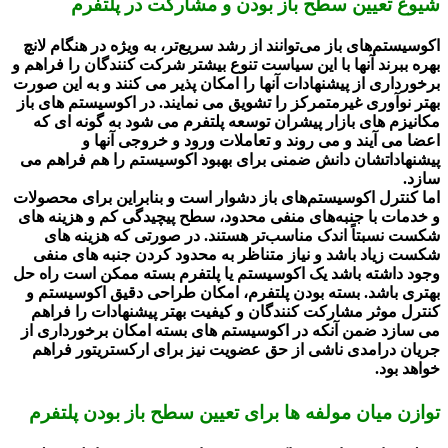
شیوع تعیین سطح باز بودن و مشارکت در پلتفرم
اکوسیستم‌های باز می‌توانند از رشد سریع‌تر، به ویژه در هنگام لانچ
بهره ببرند آنها با این سیاست تنوع بیشتر شرکت کنندگان را فراهم و
برخورداری از پیشنهادات آنها را امکان پذیر می کنند و به این صورت
بهتر نوآوری غیرمتمرکز را تشویق می نمایند. در اکوسیستم های باز
مکانیزم های بازار پیشران توسعه پلتفرم می شود به گونه ای که
اعضا می آیند و می روند و تعاملات ورود و خروجی آنها و
پیشنهاداتشان دانش ضمنی برای بهبود اکوسیستم را هم فراهم می
سازد.
اما کنترل اکوسیستم‌های باز دشوار است و بنابراین برای محصولات
و خدمات با جنبه‌های منفی محدود، سطح پیچیدگی کم و هزینه های
شکست نسبتاً اندک مناسب‌تر هستند. در صورتی که هزینه های
شکست زیاد باشد و نیاز متناظر به محدود کردن جنبه های منفی
وجود داشته باشد یک اکوسیستم یا پلتفرم بسته ممکن است راه حل
بهتری باشد. بسته بودن پلتفرم، امکان طراحی دقیق اکوسیستم و
کنترل موثر مشارکت کنندگان و کیفیت بهتر پیشنهادات را فراهم
می سازد ضمن آنکه در اکوسیستم های بسته امکان برخورداری از
جریان درامدی ناشی از حق عضویت نیز برای ارکستریتور فراهم
خواهد بود.
توازن میان مولفه ها برای تعیین سطح باز بودن پلتفرم