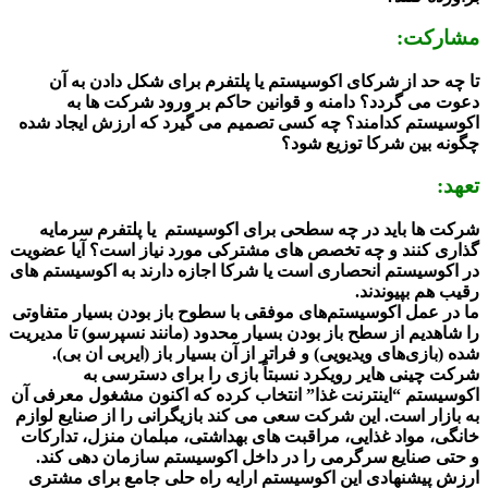
مشارکت:
تا چه حد از شرکای اکوسیستم یا پلتفرم برای شکل دادن به آن
دعوت می گردد؟ دامنه و قوانین حاکم بر ورود شرکت ها به
اکوسیستم کدامند؟ چه کسی تصمیم می گیرد که ارزش ایجاد شده
چگونه بین شرکا توزیع شود؟
تعهد:
شرکت ها باید در چه سطحی برای اکوسیستم یا پلتفرم سرمایه
گذاری کنند و چه تخصص های مشترکی مورد نیاز است؟ آیا عضویت
در اکوسیستم انحصاری است یا شرکا اجازه دارند به اکوسیستم های
رقیب هم بپیوندند.
ما در عمل اکوسیستم‌های موفقی با سطوح باز بودن بسیار متفاوتی
را شاهدیم از سطح باز بودن بسیار محدود (مانند نسپرسو) تا مدیریت
شده (بازی‌های ویدیویی) و فراتر از آن بسیار باز (ایربی ان بی).
شرکت چینی هایر رویکرد نسبتاً بازی را برای دسترسی به
اکوسیستم “اینترنت غذا” انتخاب کرده که اکنون مشغول معرفی آن
به بازار است. این شرکت سعی می کند بازیگرانی را از صنایع لوازم
خانگی، مواد غذایی، مراقبت های بهداشتی، مبلمان منزل، تدارکات
و حتی صنایع سرگرمی را در داخل اکوسیستم سازمان دهی کند.
ارزش پیشنهادی این اکوسیستم ارایه راه حلی جامع برای مشتری