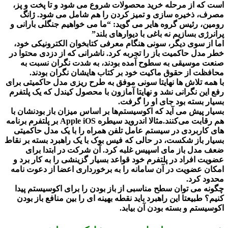
است که از مرحله خرید محصولات شروع می شود و تا پخت و پز،
مصرف، ذخیره سازی و تمیز کردن را هم شامل می شود. ژانگ
رومین، رئیس گروه هایر می گوید: “ما می خواهیم جنگلی بارانی و
پرانرژی بسازیم نه باغی با دیوارهای بلند”
اما از سوی دیگر، سونی هنگام معرفی کتابخوان الکترونیکی خود،
خطر مدل حاکمیت باز را تجربه کرد. ناشرانی که از دزدی محتوا در
صنعت موسیقی به سطوح آمده بودند، به شدت نگران نسبت به
محافظت از حقوق ماکیت خود بر کتاب هایشان نگران بودند.
با همه تلاش ها نهایتا سونی موفق به طرح ریزی مدل حاکمیتی برای
رفع این نگرانی نشد و نهایتا آمازون با محصول کیندل که یک پلتفرم
بسیار بسته بود جای او را گرفت.
بسیار پیش می آید که اکوسیستم‌ها بر اساس میزان باز بودنشان با
هم رقابت می‌کنند.مثالا اندروید سیطره Apple iOS بر پلتفرم برنامه
های کاربردی در سیستم عامل تلفن همراه را با یک مدل حاکمیتی
بسیار باز شکست، در حالی که فیس بوک با یک راهبرد بسته بر نقاط
ضعف مدل باز مای اسپیس غلبه کرد. آن شرکت در ابتدا برای
عضویت افراد در پلتفرم خود قواعد بسیار گزینشی را به کار برد و
امکان عضویت در آن سامانه را به برخورداری اعضا از دعوت نامه
محدود کرد.
چگونه می توان سطح مناسبی از باز بودن را برای اکوسیستم پیدا
کنیم؟ طبیعتا این راهبرد باید نقطه بهینه ای را بین منافع باز بودن
اکوسیستم و بسته بودن آن بیابد.