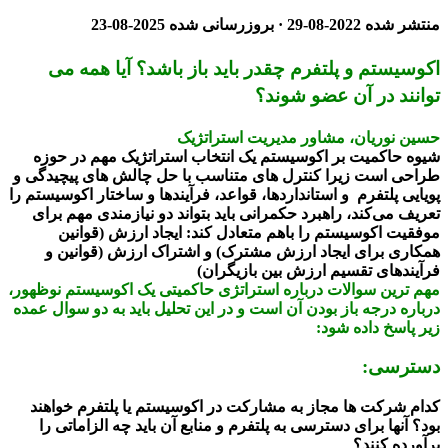
منتشر شده
2022-08-29
· بروزرسانی شده
2025-08-23
اکوسیستم و پلتفرم چقدر باید باز باشد؟ آیا همه می
توانند در آن عضو شوند؟
حسین نوریان، مشاور مدیریت استراتژیک
شیوه حاکمیت بر اکوسیستم یک انتخاب استراتژیک مهم در حوزه
طراحی است زیرا کنترل های متناسب با حل چالش های پیچیدگی و
پویایی پلتفرم و استانداردها، قواعد، فرآیندها و ساختار اکوسیستم را
تعریف می‌کند، راهبرد حکمرانی باید بتواند دو نیازمندی مهم برای
موفقیت اکوسیستم را باهم متعادل کند: ایجاد ارزش (قوانین
همکاری برای ایجاد ارزش مشترک) و اشتراک ارزش (قوانین و
فرآیندهای تقسیم ارزش بین بازیگران)
مهم ترین سوالات درباره استراتژی حاکمیتی یک اکوسیستم نوظهور،
درباره درجه باز بودن آن است و در این تحلیل باید به دو سوال عمده
زیر پاسخ داده شود:
دسترسی:
کدام شرکت ها مجاز به مشارکت در اکوسیستم یا پلتفرم خواهند
بود؟ آنها برای دسترسی به پلتفرم و منابع آن باید چه الزاماتی را
برآورده کنند؟