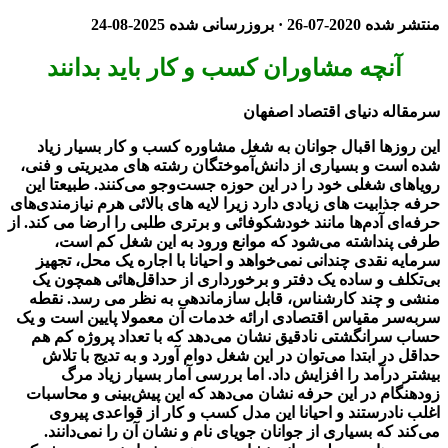
منتشر شده
2020-07-26
· بروزرسانی شده
2025-08-24
آنچه مشاوران کسب و کار باید بدانند
سرمقاله دنیای اقتصاد اصفهان
این روزها اقبال جوانان به شغل مشاوره کسب‌ و ‌کار بسیار زیاد
شده است و بسیاری از دانش‌آموختگان رشته های مدیریتی و فنی،
رویاهای شغلی خود را در این حوزه جست‌و‌جو می‌کنند. طبیعتا این
حرفه جذابیت های زیادی دارد زیرا لایه های بالائی هرم نیازمندی‌های
حرفه‌ای آدم‌ها مانند خود‌شکوفائی و برتری طلبی را ارضا می کند. از
طرفی پنداشته می‌شود که موانع ورود به این شغل کم است،
سرمایه نقدی چندانی نمی‌خواهد و احیانا با اجاره یک محل، تجهیز
بی‌تکلف و ساده یک دفتر و برخورداری از حداقل‌هائی همچون یک
منشی و چند کارشناس، قابل سازماندهی به نظر می رسد. نقطه
سر‌به‌سر مقیاس اقتصادی ارائه خدمات آن معمولا پایین است و یک
حساب سرانگشتی نادقیق نشان می‌دهد که با تعداد پروژه کم هم
حداقل در ابتدا می‌توان در این شغل دوام آورد و به تدیج با تلاش
بیشتر درآمد را افزایش داد. اما بررسی آمار بسیار زیاد مرگ
زودهنگام در این حرفه نشان می‌دهد که این پیش‌بینی و محاسبات
اغلب نادرستند و احیانا این مدل کسب و کار از قواعدی پیروی
می‌کند که بسیاری از جوانان جویای نام و نشان آن را نمی‌دانند.