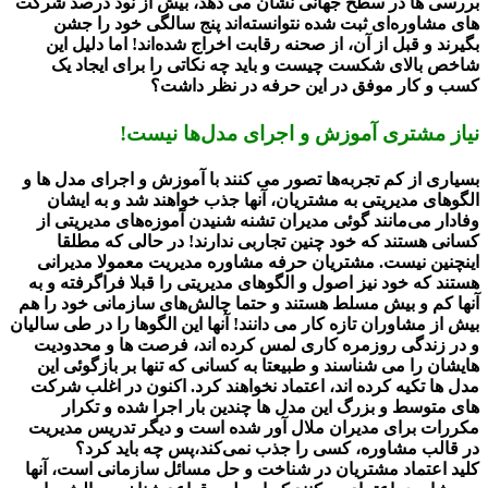
بررسی ها در سطح جهانی نشان می دهد، بیش از نود درصد شرکت
های مشاوره‌ای ثبت شده نتوانسته‌اند پنج سالگی خود را جشن
بگیرند و قبل از آن، از صحنه رقابت اخراج شده‌اند! اما دلیل این
شاخص بالای شکست چیست و باید چه نکاتی را برای ایجاد یک
کسب و کار موفق در این حرفه در نظر داشت؟
نیاز مشتری آموزش و اجرای مدل‌ها نیست!
بسیاری از کم تجربه‌ها تصور می کنند با آموزش و اجرای مدل ها و
الگوهای مدیریتی به مشتریان، آنها جذب خواهند شد و به ایشان
وفادار می‌مانند گوئی مدیران تشنه شنیدن آموزه‌های مدیریتی از
کسانی هستند که خود چنین تجاربی ندارند!‌ در حالی که مطلقا
اینچنین نیست. مشتریان حرفه مشاوره مدیریت معمولا مدیرانی
هستند که خود نیز اصول و الگوهای مدیریتی را قبلا فراگرفته و به
آنها کم و بیش مسلط هستند و حتما چالش‌های سازمانی خود را هم
بیش از مشاوران تازه کار می دانند! آنها این الگوها را در طی سالیان
و در زندگی روزمره کاری لمس کرده اند، فرصت ها و محدودیت
هایشان را می شناسند و طبیعتا به کسانی که تنها بر بازگوئی این
مدل ها تکیه کرده اند، اعتماد نخواهند کرد. اکنون در اغلب شرکت
های متوسط و بزرگ این مدل ها چندین بار اجرا شده و تکرار
مکررات برای مدیران ملال آور شده است و دیگر تدریس مدیریت
در قالب مشاوره، کسی را جذب نمی‌کند،پس چه باید کرد؟
کلید اعتماد مشتریان در شناخت و حل مسائل سازمانی است، آنها