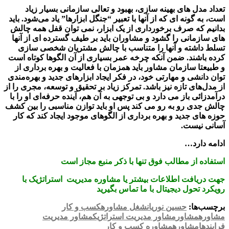
تعداد مدل های بهینه سازی، بهبود و تعالی سازمانی بسیار زیاد
است، به گونه ای که از آنها با تعبیر “جنگل ابزارها” یاد می‌شود. باید
بدانیم که صرف برخورداری از یک ابزار، نمی توان قفل همه چالش
های سازمانی را گشود و مشاوران باید بر طیف گسترده ای از آنها
تسلط داشته و آنها را متناسب با چالش مشتریان شخصی سازی
کرده باشند. ضمن آنکه چرخه عمر بسیاری از آن الگوها کوتاه است
و طبیعتا سازمان مشاور باید همزمان با فعالیت و بهره برداری از
توان دانشی و مهارتی خود، در فکر ایجاد ابزارهای جدید و بهره‌مندی
از مدل‌های تازه نیز باشد. تمرکز زیاد بر تحقیق و توسعه، مجری را از
درآمدزائی باز می دارد و بی توجهی به آن هم، آینده حرفه‌ای او را با
چالش جدی رو به رو می کند پس او باید توازن مناسبی را بین کشف
حوزه های جدید و بهره برداری از الگوهای موجود ایجاد کند که کار
آسانی نیست.
ادامه دارد…
استفاده از مطالب فوق تنها با ذکر منبع مجاز است
جهت دریافت اطلاعات بیشتر یا مشاوره مدیریت استراتژیک با
رویکرد تحول دیجیتال با ما تماس بگیرید
برچسب‌ها:
حسین نوریان
شغل مشاوره
کسب و کار
مشاوره
مشاور
مشاور مدیریت استراتژیک
مشاور مدیریت
فرایندها
مشاوره
مشاوره کسب و کار