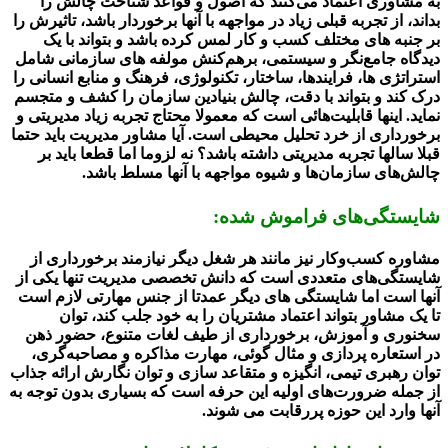
به مشاوری اعتماد می‌کنند که اصول و قواعد شناخت چالش را
بداند، از تجربه قبلی زیاد در مواجهه با آنها برخوردار باشد، تاثیرش را
بر جنبه های مختلف کسب و کار لمس کرده باشد و بتواند با یک
دیدگاه جامع‌نگر و سیستمی، برهم‌کنش مولفه های سازمانی شامل
استراتژی ها، فرایندها، ساختار، تکنولوژی، فرهنگ و منابع انسانی را
درک کند و بتواند با دقت، چالش بنیادین سازمان را کشف و متجسم
نماید. اینها قابلیت‌هائی است که معمولا محتاج تجربه زیاد مدیریتی و
برخورداری از خرد تحلیل محیطی است. آیا مشاور مدیریت باید حتما
قبلا سالها تجربه مدیریتی داشته باشد؟ نه لزوما اما قطعا باید بر
چالش‌های سازمان‌ها و شیوه مواجهه با آنها مسلط باشد.
شایستگی‌های فراموش شده:
مشاوره کسب‌و‌کار نیز مانند هر شغل دیگر نیازمند برخورداری از
شایستگی‌های متعددی است که دانش تخصصی مدیریت تنها یکی از
آنها است اما شایستگی های دیگر عمدتا از جنس مهارتی لازم است
تا یک مشاور بتواند اعتماد مشتریان را به خود جلب کند، توان
سخنوری و آموزش، برخورداری از طیف لغات متنوع، حضور ذهن
در استعاره پردازی و مثال گوئی، مهارت مذاکره و مصاحبه‌گری،
توان رهبری تیمی، انگیزه و متقاعد سازی و توان نگارش ارائه جذاب
از جمله ضرورت‌های اولیه این حرفه است که بسیاری بدون توجه به
آنها وارد این حوزه پررقابت می شوند.