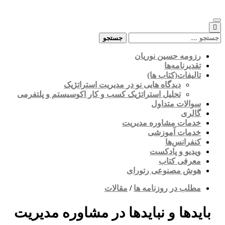
Skip
to
content
جستجو
برای:
رزومه حسین نوریان
تقدیرنامه‌ها
تالیفات(کتاب ها)
دیدگاه هایی نو در مدیریت استراتژیک
تحلیل استراتژیک کسب و کار اکوسیستم و پلتفرمی
سوالات متداول
گالری
خدمات مشاوره مدیریت
خدمات آموزشی
کنفرانس‌ها
ویدیو و پادکست
معرفی کتاب
هوش مصنوعی رتورای
مطلب در روزنامه ها
/
مقالات
بایدها و نبایدها در مشاوره مدیریت