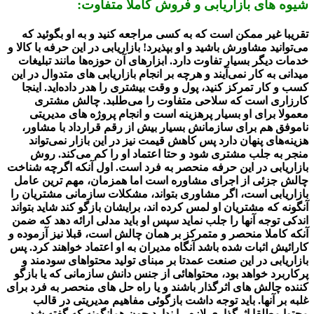
شیوه های بازاریابی و فروش کاملا متفاوت:
تقریبا غیر ممکن است که به کسی مراجعه کنید و به او بگوئید که
می‌توانید مشاورش باشید و او بپذیرد! بازاریابی در این حرفه با کالا و
خدمات دیگر بسیار تفاوت دارد. ابزارهای آن حوزه‌ها مانند تبلیغات
میدانی به کار نمی‌آیند و هرچه بر انجام بازاریابی های متدوال در این
کسب و کار تمرکز کنید، پول و وقت بیشتری را هدر داده‌اید. اینجا
کارزاری است که سلاحی متفاوت را می‌طلبد. چالش مشتری
معمولا برای او بسیار پرهزینه است و انجام پروژه های مدیریتی
ناموفق هم برای سازمانش بسیار بیش از رقم قرارداد با مشاور،
هزینه‌های پنهان دارد پس کاهش قیمت نیز در این بازار نمی‌تواند
منجر به جلب مشتری شود و حتا اعتماد او را کم می‌کند. روش
بازاریابی در این حرفه منحصر به فرد است. اول آنکه اگرچه شناخت
چالش جزئی از اجرای مشاوره است اما همزمان، مهم ترین عامل
بازاریابی است، اگر مشاوری بتواند، مشکلات سازمانی مشتریان را
آنگونه که مشتریان او لمس کرده اند، برایشان بازگو کند شاید بتواند
اندکی توجه آنها را جلب نماید سپس او باید مدلی ارائه دهد که ضمن
آنکه کاملا منحصر و متمرکز بر همان چالش است، قبلا نیز آزموده و
کارائیش اثبات شده باشد آنگاه مدیران به او اعتماد خواهند کرد. پس
بازاریابی در این صنعت عمدتا بر مبنای تولید محتواهای سودمند و
پرکاربرد خواهد بود، محتواهائی از جنس دانش سازمانی که یا بازگو
کننده چالش های اثرگذار باشند و یا راه حل های منحصر به فرد برای
غلبه بر آنها. باید توجه داشت بازگوئی مفاهیم مدیریتی در قالب
محتوا مطلقا اثرگذاری لازم را ندارد چون همانگونه که گفته شد