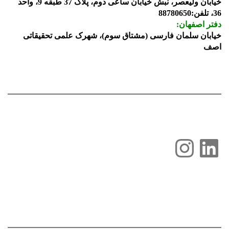
خیابان ولیعصر، نبش خیابان ساعی دوم، پلاک 37 طبقه 9، واحد
36، تلفن:88780650
دفتر اصفهان:
خیابان سلمان فارسی (مشتاق سوم)، شهرک علمی تحقیقاتی
اصف
لینکداین
اینستاگرم