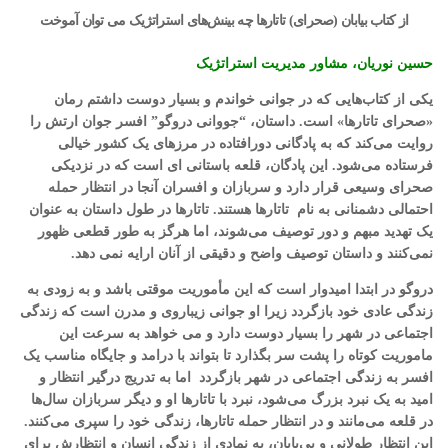
از کتاب بیابان (صحرای) تاتارها چه بینش‌های استراتژیک می توان آموخت
حسین نوریان، مشاور مدیریت استراتژیک
یکی از کتاب‌هایی که در جوانی خواندم و بسیار دوست داشتم رمان
«صحرای تاتارها» است. داستان، “جووانی دروگو” افسر جوان ارتش را
روایت می‌کند که به پادگانی دورافتاده در مرزهای یک کشور خیالی
فرستاده می‌شود. این پادگان، قلعه باستانی ای است که در نزدیکی
صحرای وسیعی قرار دارد و سربازان و افسران آنجا در انتظار حمله
احتمالی دشمنانی به نام تاتارها هستند. تاتارها در طول داستان به عنوان
یک تهدید مبهم و دور توصیف می‌شوند، اما هرگز به طور قطعی ظهور
نمی‌کنند و داستان توصیف واضح و دقیقی از آنان ارایه نمی دهد.
دروگو در ابتدا امیدوار است که این مأموریت موقتی باشد و به زودی به
زندگی عادی خود بازگردد زیرا او جوانی زیباروی و مدرن است که زندگی
اجتماعی در شهر را بسیار دوست دارد و می خواهد به سرعت این
ماموریت کوتاه را پشت سر بگذارد تا بتواند با درامد و جایگاه مناسب یک
افسر به زندگی اجتماعی در شهر بازگردد اما به تدریج درگیر انتظار و
امید به یک نبرد بزرگ می‌شود، نبرد با تاتارها او و دیگر سربازان سال‌ها
در قلعه می‌مانند و در انتظار حمله تاتارها، زندگی خود را سپری می‌کنند.
این انتظار طولانی و بی‌پایان، به نمادی از زندگی انسان و انتظارش برای