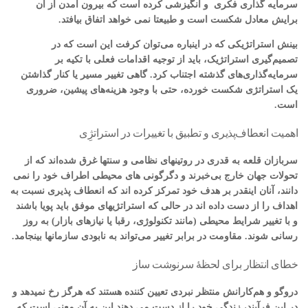
سرمایه گذاری فکری و انگیزشی کرده است که بیرون آمدن از آن
برایش معادل شکست است و طبیعتا نمی خواهد اتفاق بیافتد.
بینش استراتژیکی که در اینباره می‌توان کرفت این است که در
تصمیم‌گیری استراتژیک، باید از توجیه اقدامات فعلی با تکیه بر
سرمایه‌گذاری‌های گذشته اجتناب کرد. گاهی تغییر مسیر یا کنار گذاشتن
یک استراتژی شکست خورده، حتی با وجود هزینه‌های پیشین، ضروری
است.
اهمیت انعطاف‌پذیری و تطبیق با تغییرات در استراتژِی
سربازان قلعه به قدری در روتینهای نظامی و سنتها غرق شده‌اند که از
تحولات جهان خارج بی‌خبرند و دگرگونی های محیطی اطراف خود را نمی
دانند، آنان اینقدر بر هدف خود تمرکز کرده اند که انعطاف پذیری نسبت به
اهداف را از دست داده اند در حالی که استراتژیهای موفق باید پویا باشند
و با تغییر شرایط محیطی (مانند تکنولوژی، رقبا یا نیازهای بازار) به روز
رسانی شوند. مقاومت در برابر تغییر می‌تواند به نابودی سازمانها بینجامد.
خطای انتظار برای لحظهٔ سرنوشت ساز
دروگو و هم‌کارانش منتظر نبردی تعیین کننده هستند که هرگز رخ نمیدهد و
در این فرآیند، زندگی خود را از دست می دهند این به آن معنی است که