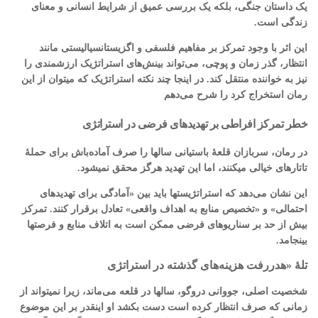
یک داستان جنگی، بلکه یک بررسی عمیق از شرایط انسانی و معنای
زندگی است.
این اثر با وجود تمرکز بر مفاهیم فلسفی و اگزیستانسیالیستی مانند
انتظار، گذر زمان و پوچی، می‌تواند بینش‌های استراتژیک ارزشمندی را
نیز به خواننده منتقل کند. در اینجا چند نکته استراتژیک که میتوان از این
رمان استخراج کرد را شرح می‌دهم
خطر تمرکز افراطی بر تهدیدهای فرضی در استراتژی
در رمان، سربازان قلعهٔ باستیانی سالها را صرف آماده‌باش برای حملهٔ
تاتارهای خیالی میکنند، اما این تهدید هرگز محقق نمیشود.
این نشان می‌دهد که استراتژیستها باید بین «آمادگی برای تهدیدهای
احتمالی» و «تخصیص منابع به اهداف واقعی» تعادل برقرار کنند. تمرکز
بیش از حد بر سناریوهای فرضی ممکن است به اتلاف منابع و فرصتها
بینجامد.
تلهٔ «هدررفت هزینه‌های گذشته در استراتژی
شخصیت اصلی، جووانی دروگو، سالها در قلعه می‌ماند، زیرا نمیتواند از
زمانی که صرف انتظار کرده است دست بکشد او اینقدر بر این موضوع