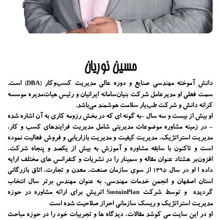
حسین نوریان
دانش آموخته مهندسی صنایع و دوره عالی مدیریت کسب‌و‌کار
است.
(DBA)
سمت فعلی او مدیرعامل شرکت بنیان‌سامانه ایرانیان و رئیس هیات‌مدیره موسسه
کرانه دانش و شرکت طب‌یار سلامت هوشمند می‌باشد.
او بیش از بیست و سه سال -به گونه ای که در بخش رزومه کاری به آن اشاره شده
- در زمینه مشاوره موضوعات مدیریتی شامل مدیریت فرایندهای کسب و کار،
مدیریت استراتژیک، مدیریت کیفیت و مدیریت بازاریابی و فروش فعالیت نموده
است و تاکنون با سابقه مشاوره و آموزش به بیش از یکصد و پنجاه شرکت،
افزون‌بر هشتاد عنوان مقاله و سمینار را در نشریات و کنفرانس های مختلف ارایه
داده ا او در سال
از سوی سازمان صنعت، معدن و تجارت، اتاق بازرگانی
1395
استان اصفهان و انجمن خدمات مهندسی، به عنوان مهندس برتر سال انتخاب
گردیده و توسط شرکت
اتریش برای ارائه مشاوره در حوزه
SustainPlan
مدیریت استراتژیک و ریسک سازمانی احراز صلاحیت شده است
او در این سایت می کوشد مقالات، دیدگاه ها و تجربیات خود را در حوزه مباحث