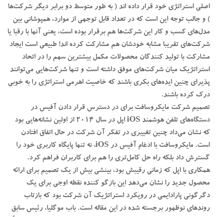
اصلی استراتژی خود قرار داده اند ( به طور متوسط دو برابر دیگر شرکت‌ها
) و جالب توجه این است که در تعداد قابل توجهی از موارد، همپوشانی بین
مدل‌های کسب و کار این شرکت‌ها هم برقرار بوده است، یعنی آنها با رقبا یا
شرکت‌های تقریبا مشابه خودشان هم مشارکت کرده اند! طبیعی است ایجاد
مشارکت با تولید کنندگان محصولات مکمل بیشترین سهم را در اتحاد
استراتژیک میان شرکت‌های موفق داشته است و تنها شرکت‌هایی می‌توانند
پذیرای چنین ایده‌های بکری باشند که خاصیت اهرمی ‌استراتژی را به خوبی
درک کرده باشند.
تصمیم شرکت مایکروسافت برای در دسترس قرار دادن آفیس در
دستگاه‌های تلفن هوشمند iOS اپل در سال 2014 از اولین نشانه‌هایی بود
که نشان می‌داد چنین تغییری در تفکر آن شرکت در حال اتفاق افتادن
است. مایکروسافت با ادغام آفیس در iOS، نه تنها پایگاه کاربری خود را
گسترش داد بلکه راه حل کامل‌تری را هم برای کاربران فراهم کرد.
همکاری با اپل که زمانی رقیبش بود، بینشی بیش از یک تصمیم برای ارائه
محصول جدید را نشان می‌دهد این بازگو کننده نقطه اوجی برای یک
دگرگونی پارادایمی‌ در رویکرد استراتژیک آن شرکت بود که بازتاب
روندهای نوظهور برجسته شده در این مقاله است. باب موگلیا، رئیس سابق