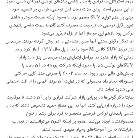
ورود استراتژیک فراری به بازار شاسی بلندهای لوکس نمونه‌ای درس آموز
از این مفهوم است. برای مدت زمان قابل توجهی، فراری بر تصمیم خود
مبنی بر عدم تولید SUV مصمم بود. با وجود اینکه صنعت خودرو شاهد
تغییر قابل توجهی در ترجیحات مصرف کنندگان به سمت شاسی بلندهای
لوکس بود بازهم این موضع آنها تزلزل ناپذیر می‌نمود.
اما دیگر رقبای سنتی آنها مسیر متفاوتی را در پیش گرفته بودند. مرسدس
بنز تولید SUV کلاس M خود را در اوایل سال 1997 آغاز کرد و در
زمانی که بازار هنوز در مراحل ابتدایش بود، مرسدس بنز وارد بازار
SUV‌های لوکس شد. با وجود اینکه شرکت پورشه در آن زمان با
چالش‌های مالی روبرو بود، در سال 2002 با معرفی مدل کاین حرکتی
جسورانه انجام داد محصولی که در نهایت آن برند آلمانی را از افت احتمالی
مالی شدید نجات داد.
نهایتا دگرگونی‌ها در پویایی بازار شرکت فراری را بر آن داشت تا موقعیت
خود را دوباره ارزیابی کند. آنها در این مقطع جدید تشخیص دادند که بازار
شاسی بلندهای لوکس فرصتی منحصر به فرد برای رشد و تنوع
محصولاتشان ایجاد می‌کند. علاوه بر اینکه اکنون می‌توانستند از تجارب
رقبایشان درس آموخته‌های بسیار مفیدی کسب کنند.
فراری سرانجام در سال 2022 عزم استراتژیک خود را شکست و محصول