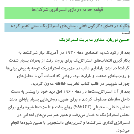
منتشر شده
2024-09-24
· بروزرسانی شده
2025-08-23
قواعد جدید در بازی استراتژی شرکت‌ها
چگونه در فضای دگرگون فعلی، بینش‌های استراتژیک سنتی تغییر کرده
است
حسین نوریان، مشاور مدیریت استراتژیک
بعد از رکود شدید اقتصادی دهه 1920 در آمریکا، نیاز شرکت‌ها به
بکارگیری انتخاب‌های استراتژیک برای برون رفت از بحران بسیار شدت
گرفت! در ابتدا پارادایم غالب در مدیریت استراتژیک توجه به پیش بینی‌ها
و روندنماهای صنعت و بازارها بود، روشی که ادبیات آن با تحلیل‌های
جوزف شوپیتر در قالب کتاب تخریب خلاقانه مدون گردید.
بعد از آن استراتژیست‌ها در دهه 1960 افق دید خود را بیشتر به سمت
داخل سازمان معطوف کردند و برای همین، روش‌هایی بسیار پایه‌ای مانند
تحلیل داخلی- محیطی (SWOT) رواج یافت و تا مدت‌ها شیوه رایج برای
تحلیل استراتژیک به شمار می‌رفت و هنوز هم تمرین‌های ابتدایی در
استراتژی‌گذاری شرکت‌ها و تمرین‌های دانشجویی با همین شیوه‌ها انجام
می‌شود.