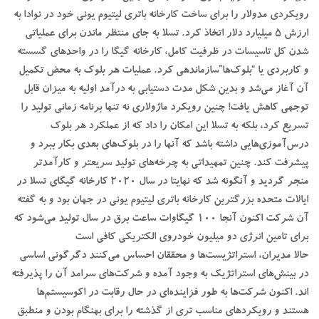
رویکردی مدولار را برای ساخت کارخانه باتری لیتیوم یونی خود در نوادا به
ارزش 5 میلیارد دلار اتخاذ کرد. تسلا به جای منتظر ماندن برای عملیاتی
شدن کل تاسیسات در ظرفیت کامل، کارخانه گیگا را در واحدهای گسسته
و کاربردی یا “بلوک‌ها”سازماندهی کرد. عملیات هر بلوک به محض تکمیل
آن آغاز می‌شد و بدین شکل مدت دستیابی به درآمد اولیه به میزان قابل
توجهی کاهش یافت! چنین رویکرد ماژولاری نه تنها برنامه زمانی تولید را
تسریع کرد، بلکه به تسلا این امکان را داد که از عملکرد هر بلوک
درس‌آموزی‌هایی داشته باشد که آنها را در بلوک‌های بعدی بکار ببرد و
پیشرفت کند. چنین تمهیداتی به چرخه‌های تولید سریعتر و کارآمدتر
منجر گردید و آنگونه شد که نهایتا در سال 2020 کارخانه گیگای تسلا در
ایالات متحده بزرگترین کارخانه باتری لیتیوم یونی در جهان بود و به گفته
آن شرکت اکنون آنجا 100 گیگاوات ساعت برق در سال تولید می‌شود که
برای تامین انرژی دو میلیون خودروی الکتریکی کافی است
حالا مدیران، استراتژیست‌ها و محققان احساس می‌کنند دگرگونی اساسی
در بینش‌های استراتژیک به وجود آمده و شرکت‌های سرامد آن را پذیرفته
اند. اکنون شرکت‌ها به طور فزاینده‌ای در حال رقابت در اکوسیستم‌ها
هستند و رویکردهای مناسب تری از گذشته را برای بهنگام بودن و منطبق