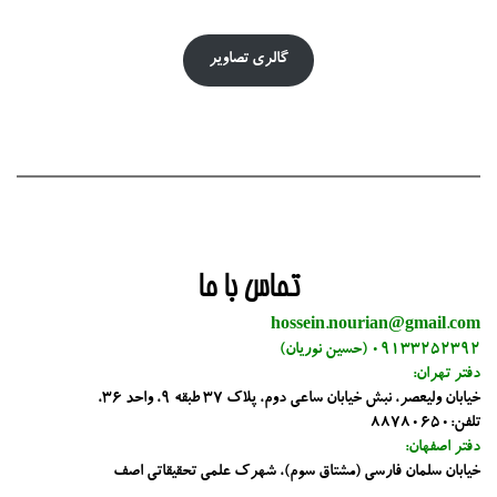
گالری تصاویر
تماس با ما
hossein.nourian@gmail.com
09133252392 (حسین نوریان)
دفتر تهران:
خیابان ولیعصر، نبش خیابان ساعی دوم، پلاک 37 طبقه 9، واحد 36،
تلفن:88780650
دفتر اصفهان:
خیابان سلمان فارسی (مشتاق سوم)، شهرک علمی تحقیقاتی اصف