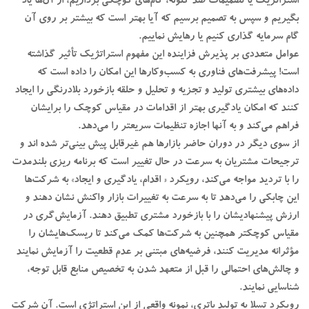
استراتژیک یا تصمیمات ضد گلوله، گام‌های کوچکی برداریم، از آن‌ها یاد
بگیریم و سپس به تصمیم ‌برسیم که آیا بهتر است که بیشتر بر روی آن
گام سرمایه گذاری کنیم یا رهایش نماییم.
عوامل متعددی بر پذیرش فزاینده این مفهوم استراتژیک تأثیر گذاشته
است! پیشرفت‌های فناوری به کسب‌وکارها این امکان را داده است که
داده‌های بیشتری تولید و تجزیه و تحلیل و حلقه بازخورد بلادرنگی را ایجاد
کنند که امکان یادگیری بهتر از اقدامات در مقیاس کوچک را برایشان
فراهم می‌کند و به آنها اجازه تنظیمات سریعتر را می‌دهد.
از سوی دیگر در دوران حاضر بازارها هم غیرقابل پیش بینی‌تر شده اند و
ترجیحات مشتریان به سرعت در حال تغییر است که برنامه ریزی بلندمدت
را با تردید مواجه می‌کند، رویکرد « اقدام، یادگیری و ایجاد» به شرکت‌ها
این چابکی را می‌دهد تا به سرعت به تغییرات بازار واکنش نشان دهند و
ارزش پیشنهادیشان را با بازخورد مشتری تطبیق دهند. آزمایش‌گری در
مقیاس کوچکتر همچنین به شرکت‌ها کمک می‌کند تا ریسک‌هایشان را
مؤثرانه مدیریت کنند، فرضیه‌های مبتنی بر عدم قطعیت را آزمایش نمایند
و چالش‌های احتمالی را قبل از متعهد شدن به تخصیص منابع قابل توجه،
شناسایی نمایند.
رویکرد تسلا به تولید باتری، نمونه‌ واقعی از این استراتژی است. آن شرکت