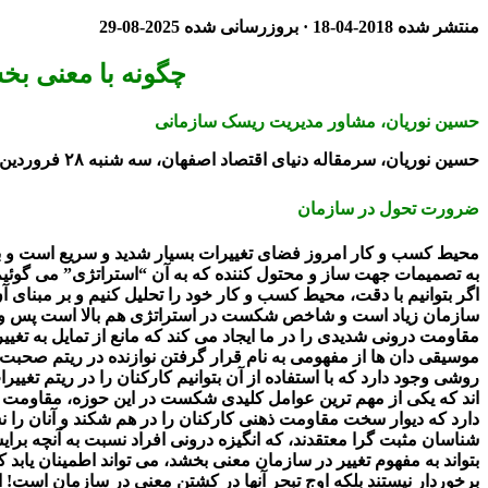
منتشر شده
2018-04-18
· بروزرسانی شده
2025-08-29
چگونه با معنی بخش
حسین نوریان، مشاور مدیریت ریسک سازمانی
حسین نوریان، سرمقاله دنیای اقتصاد اصفهان، سه شنبه ۲۸ فروردین ۹۷
ضرورت تحول در سازمان
محیط کسب و کار امروز فضای تغییرات بسیار شدید و سریع است و برای 
به تصمیمات جهت ساز و محتول کننده که به آن “استراتژی” می گوئیم
اگر بتوانیم با دقت، محیط کسب و کار خود را تحلیل کنیم و بر مبنای آن 
سازمان زیاد است و شاخص شکست در استراتژی هم بالا است پس وقتی ای
مقاومت درونی شدیدی را در ما ایجاد می کند که مانع از تمایل به تغی
موسیقی دان ها از مفهومی به نام قرار گرفتن نوازنده در ریتم صحبت م
روشی وجود دارد که با استفاده از آن بتوانیم کارکنان را در ریتم تغی
اند که یکی از مهم ترین عوامل کلیدی شکست در این حوزه، مقاومت کار
دارد که دیوار سخت مقاومت ذهنی کارکنان را در هم شکند و آنان را ن
شناسان مثبت گرا معتقدند، که انگیزه درونی افراد نسبت به آنچه بر
بتواند به مفهوم تغییر در سازمان معنی بخشد، می تواند اطمینان یابد ک
برخوردار نیستند بلکه اوج تبحر آنها در کشتن معنی در سازمان است! 