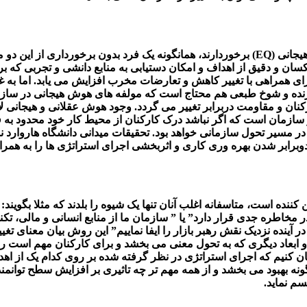
همانند انسان ها، سازمان ها نیز از مراتب هوش عقلانی (IQ) و هوش هیجانی (EQ) برخوردارند، هم
یکسان و دقیق از اهداف و امکان دستیابی به منابع دانشی و تجربی که 
 همراهی با تغییر کاهش و تعارضات مخرب افزایش می یابد. اما به غ
نده و شوخ طبعی هم محتاج است که مولفه های هوش هیجانی در سازمان
ن و مقاومت دربرابر تغییر می گردد. وجود هوش عقلانی و هیجانی لا
سازمان است که اگر نباشد درک کارکنان از محیط کار خود محدود به
در مسیر تحول سازمانی خواهد بود. تحقیقات میدانی دانشگاه هاروارد
برابر شدن بهره وری کاری و اثربخشی اجرای استراتژی ها را به همرا
ین کننده است، متاسفانه اغلب آنان تنها یک شیوه را بلدند که مثلا بگوی
اطره جدی قرار دارد” یا ” سازمان ما از منابع انسانی و مالی، تکنولو
د و در آینده نزدیک نقش رهبر بازار را ایفا نماییم” این روش بیان معن
ابعاد دیگری که به تحول معنی می بخشد و برای کارکنان مهم است را 
د بیان کنیم که اجرای استراتژی در نظر گرفته شده بر روی کدام یک از 
ه بهبود می بخشد و از همه مهم تر چه تاثیری بر افزایش سطح توانمند
سم نماید.