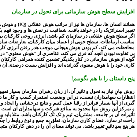
افزایش سطح هوش سازمانی برای تحول در سازمان
تغییر اسنراتژیک را در خواهد یافت. شفافیت در نقش ها و وجود فهم 
اگر سطح هوش عقلانی در سازمان کم باشد، انرژی روحی کارکنان برای
مناسب ارتباطات، سطح خوبی از اعتماد میان کارکنان، تعارضات ساز
محافظت می کند. کم بودن هوش هیجانی موجب هدر رفتن انرژی کارکنا
بی تفاوت نبودن آنچه که فرق می کند، عناصری از “هوش معنوی” در 
گونه از هوش سازمانی در کنار یکدیگر تضمین کننده همراهی کارکنان 
کاری خود را با هوش معنوی گذرانده اند و افزایش بیست درصدی آن دو
پنج داستان را با هم بگوییم!
روش بیانِ نیاز به تحول و تاثیر آن، از زبان رهبران سازمان بسیار تعی
انتظارات سهامداران نیست، در این وضعیت استمرار کسب و کار ما در مخ
گیری از آنها بسیار فراتر از رقبا عمل کنیم و نتایج درخشانی را ایجا
و تمرکز این روش تنها محدود به منافع شرکت و سهامداران آن است و 
تاثیرات آن بر جامعه، مشتریان، تیم و تک تک کارکنان باشد. مثلا بای
راحت تر سازد، فضای کاری سازمان، تعلق به جمع و نوع روابط را چگون
هر پنج بعدِ تاثیرِ تغییر باشد، می تواند معنای آن را در ذهن کارکنان متج