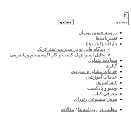
Skip
to
content
جستجو
برای:
رزومه حسین نوریان
تقدیرنامه‌ها
تالیفات(کتاب ها)
دیدگاه هایی نو در مدیریت استراتژیک
تحلیل استراتژیک کسب و کار اکوسیستم و پلتفرمی
سوالات متداول
گالری
خدمات مشاوره مدیریت
خدمات آموزشی
کنفرانس‌ها
ویدیو و پادکست
معرفی کتاب
هوش مصنوعی رتورای
مطلب در روزنامه ها
/
مقالات