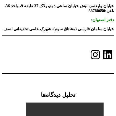
خیابان ولیعصر، نبش خیابان ساعی دوم، پلاک 37 طبقه 9، واحد 36،
هان:
سلمان فارسی (مشتاق سوم)، شهرک علمی تحقیقاتی اصف
کداین
ینستاگرم
تحلیل دیدگاه‌ها