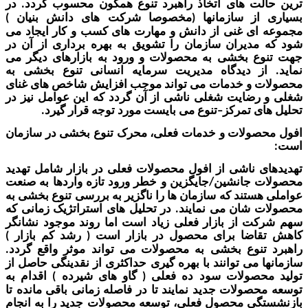
لت های اتخ
اذ راهبرد تنوع همگون محسوب گردد
در
.
 از سازمانها
مخصوصا شرکت های دانش بنیان
)
(
ای غنی از دانش و م
هارت های کسب و کار ایجاد می
مدیران سازمان را تشویق به بهره برداری از آن در
ع بخشی به محصولات و ورود به بازارهای دیگر می
ز دیدگاه مدیریت سرمایه انسانی تنوع بخشی به
 و خدمات می تواند موجب افزایش شاخص های غنای
رضایت شغلی ناشی از آن گردد که این عوامل نیز در
ای تمرکز
تنوع می بایست مورد توجه قرار گیرد
.
–
صولات و خدمات فعلی، محرک تنوع بخشی در سازمان
ی ناشی از افول محصولات فعلی در بازار شامل تهدید
ت جانشین
جایگزین و خطر ورود تازه واردها به صنعت
/
هستند که سازمان ها را ناگزیر به بررسی تنوع بخشی به
 شان می نمایند
در تحلیل های استراتژیک زمانی که
.
ت از بازار فعلی زیاد است اما روند موجود نشانگر
اضا بر
ای محصول در بازار است
رشد کم
بازار
)
(
تنوع بخشی به محصولات می تواند موثر واقع گردد
.
ا می توانند با بهره گیری حداکثری از نقدینگی حاصل از
محصولات سود ده فعلی
گاو های شیرده
اقدام به
)
(
حصولات جدید نمایند تا در فاصله زمانی باقی مانده تا
گی محصول فعلی، توسعه محصولات جدید را به انجام