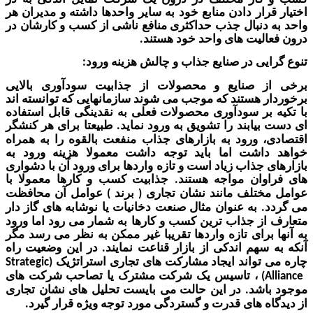
رار دادن منابع خود به سایر واحدها داشته و مدیران هر
 دنبال جذب حداکثری منافع ناشی از کسب و کارشان در
الیت های واحد خود هستند
.
ایی در صنایع جذاب
و چالش هزینه ورود
:
ز صنایع و محصولات از جذابیت سودآوری بالایی
ر هستند که موجب می شو
ن
د سازمانهایی که توانسته اند
 بر سودآوری محصولات فعلی به نقدینگی قابل
استفاده
بیابند را تشویق به ورود نماید
طبیعتا برای هر کنشگر
.
، ورود به بازارهای جذاب منفعت بالقوه را به همراه
اشت اما باید توجه داشت معمولا هزینه ورود به
 جذاب زیاد است و تازه واردها برای ورود آن با دشواری
وان مواجه هستند
جذابیت کسب و کارها معمولا با
.
ختلف مانند نشان تجاری
برند
عوامل آن محافظت
)
(
د
به عنوان مثال صنعت دخانیات یا نوشابه های
گاز دار
.
از جذاب ترین کسب و کارها به شمار می رود اما ورود
 برای تازه واردها تقریبا غیر ممکن به نظر می رسد مگر
سهم اندکی از بازار قناعت نمایند
در این وضعیت راه
.
 تواند ایجاد مشارکت های تجاری استراتژیک
Strategic
(
، تاسیس یک شرکت مشترک یا تصاحب شرکت های
)
A
اشد
در این حالت می بایست تحلیل های نشان تجاری
.
اه های قدرت و گستردگی مورد توجه ویژه قرار گیرد
.