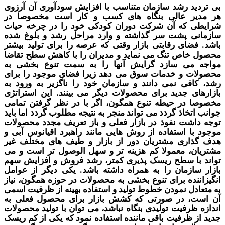
د رشد سازمان
متناسب با اف
زایش سودآوری آن آ
رزوی
 عالی بنگاه
های کسب و کار است مخصوصا در
 که آن شرکت دوران کودکی خود را در چرخه حیات
ی پشت سر گذاشته و وارد مراحل رشد
و بلوغ شده
ضای رق
ابتی بازار وقتی که عرصه را برای تولید بیشتر
اص تنگ می نماید و مدیران را با کاهش سطح تقاضا
می سازد
گرایش آنها
را به سمت تنوع بخشی به
ت و خدمات سوق
می دهد زیرا
فضای موجود را برای
فی نمی دانند و سازمان خود را ناگزیر به
ورود به
ی جدید برای محصولات دیگر می بینند
این استراتژی
.
در حیطه تنوع همگون، اگر با در نظر گرفتن تمامی
تخاذ گردد می تواند منجر به
نتیجه مطلوب
گردد اما باید
شت نفوذ در بازار فعلی و باز تعریف مجدد محصولات
ا استفاده از روش هایی مانند راهبرد اقیانوس آبی و
ری مشتریان دور از بازار و طیف های مختلف غیر
، معمولا کم هزینه تر و سهل الوصول تر است و می
سطح ریسک پذیری کمتر،
رشد فروش و افزایش سهم
ازمان را به همراه داشته باشد
یکی دیگر از عوامل
.
نده برای تنوع بخشی به محصولات در حوزه همگون،
نیاز
ل
نمودن خطوط تولید و استفاده بهینه از ظرفیت اسمی
، در صورتی که کشش بازار برای محصول فعلی به
ظرفیت تولیدی بنگاه نباشد، می توان با تولید محصولات
ظرفیت باقی ماننده استفاده نم
ود که
یکی از کم ریسک