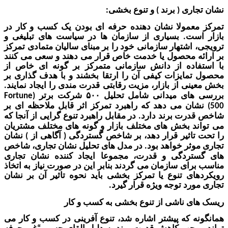
اری
برند
و تنوع بخشی
:
)
(
عمولا نشان دهنده حرفه ای بودن یک ک
سب و کار در
ست
بسیاری از سازمان ها در سیاست های تبلیغی و
.
 اشتهار سازمانی خود را بر مبنای سالیان متمادی تمرکز
ه محصول یا خدمت خ
اص قرار می دهند و سعی می کنند
اده از دانش سازمانی متمرکز بر گونه ای خاص از
مایزات کیفی آن را ارتقا بخشند و با هدف گذاری بر
نی از بازار
،
مزیت ر
قابتی قدرت مندی را ایجاد نمایند
.
های میدانی شامل تحلیل
شرکت برتر
Fortune
(
۵۰۰
ان می دهد که
راهبرد تمرکز اثر قابل ملاحظه ای بر
رت برند دارد
در مقابل راهبرد تنوع گرایی از آنجا که
.
د بخش های مختلف بازار و گونه های مختلف مشتریان
تاثیر قرار دهد، بر شاخص گستردگی
آگاهی از
نشان
)
(
وثر خواهد بود
در مدل های تحلیل نشان تجاری
،
شاخص
.
تردگی
و قدرت
،
مجموعا ایجاد کننده نشان تجاری
رای سازمان می گردند بنابر این در صورت نیاز به اتخاذ
ای تنوع یا تمرکز بخشی باید نحوه تاثیر آن بر نشان
رد توجه ویژه قرار گیرد
.
ای
ناشی از
تنوع بخشی به کسب و کار
ه که پیشتر اشاره شد، تنوع آفرینی در کسب و کار می