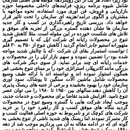
 اتخاذ هر یک از این رویکردها
،
مولفه های اصلی سازمان
وه برنامه ریزی، فرایندهای داخلی مخصوصا حوزه
بی و فروش، فن آوری مورد استفاده، نحوه مواجهه با
 و الگوی درامد
هزینه
ای
سازمان را تحت تاثیر قرار
/
اد
بررسی تاریخ راهبردگذاری در کسب و کار جدید
.
ها نشان دهنده گستره بزرگی از تجربه های موفق و
ی شکست خورده در این مقوله است
مثلا کاهش شدید
.
ر محصولات
رایانه ای شرکت
اپل
که
با تصمیم گیری
ه
استیو جابز
انجام گردید
کاهش تنوع از
به
قلم
۳۰
۳۵۰
(
ت استمرار بقای آن شرکت
که با چالش شدید مواجه
–
را تضم
ین نموده و سهم بازار
اپل
را در محصولات و
–
ایانه ای چند برابر نماید
از سوی دیگر شرکت های
.
انند
کاترپیلار
، استراتژی خود را بر مبنای تنوع بخشی غیر
ستوار نموده اند و توانسته اند با ارائه طیف وسیع
ت شامل ماشین آلات سنگین تا پوشاک
،
سود آوری
خود را بهبود بخشیده و برخی از جنبه های ریسک پذیری
اهش دهند
سالهای بین
تا
را می توان عصر
۱۹۸۰
۱۹۵۰
.
ید
افزایش شدید
تقاضا برای محصولات و خدمات جدید،
.
جاد شرکت هایی با گستره وسیع تنوع در محصولات
نگاه های موفق کسب و کار راهبرد خود را بر خرید
ی کوچک تر و نامربوط به حوزه اصلی فعالیت کسب و
رکز نمودند اما ریسک های شدید
ناشی از
تنوع بخشی به
 که در ادامه مقاله به آن می پردازیم موجب شد از دهه
ویکرد تنوع بخشی با استقبال کمتری
مواجه شده و
پس