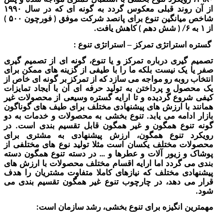
وند قبلی معکوس گردد
به گونه ای که در سال
۱۹۹۰
انگین تنوع برای پانصد شرکت موفق
فورچون
۵۰۰ )
(
شش دهم
کاهش یافت
.
)
۶/
استراتژی
تمرکز
– استراتژی
تنوع
:
گیری درباره تمرکز و یا تنوع، گونه ای
از تصمیم گیری
یک نیست بلکه ما
را
با طیفی از گزینه های ممکن
برای
وبه رو مواجه می سازد
که از تمرکز بر گونه ای خاص از
ل و پرداختن به تولید ح
رفه ای آن با ایجاد تمایزات
وع گردیده و تا ارایه گستره وسیعی از محصولات غیر
با ارزش های پیشنهادی مختلف برای طیف های گوناگون
امه می یابد
تنوع بخشی به محصولات و خدمات به دو
.
وع همگون و غیر همگون قابل تقسیم بندی است
در
.
 تنوع همگون، ارزش پیشنهادی به مشتری برای
 مختلف یکسان است مثلا تولید نوع های مختلفی
از
 زیور آلات و عطرها و
در دسته تنوع ه
مگون دسته
…
گردد اما ارایه
اقسام مختلف محصولات با ارزش های
ی مختلف که نیازهای کاملا متفاوت مشتریان را هدف
 دهد، در چارچوب تنوع غیر همگون
تقسیم بندی می
 انگیزه برای تنوع بخشی، رشد سازمان است
: