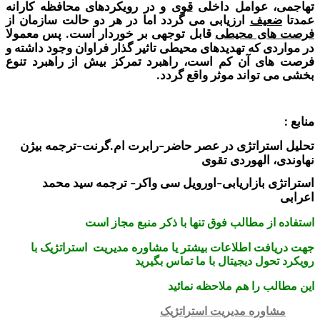
، عوامل داخلی
قوی
و در رویکردهای محافظه کارانه
عیف
ارزیابی می گردد اما در هر دو حالت سازمان از
ای محیطی
قابل توجهی بر خوردار است
پس معمولا
.
دی که
تهدیدهای محیطی
تاثیر گذار
فراوان وجود داشته و
ای آن کم است
، راهبرد تمرکز بیش از راهبرد تنوع
 تواند موثر واقع گردد
.
ستراتژی در عصر حاضر
رابرت ام
گرنت
ترجمه بیژن
–
.
–
، الهوردی تقوی
 بازاریابی
اورویل سی واکر
ترجمه سید محمد
–
–
از مطالب فوق تنها با ذکر منبع مجاز است
فت اطلاعات بیشتر یا مشاوره مدیریت استراتژیک با
حول دیجیتال با ما تماس بگیرید
ب را هم ملاحظه نمائید
اوره مدیریت استراتژیک