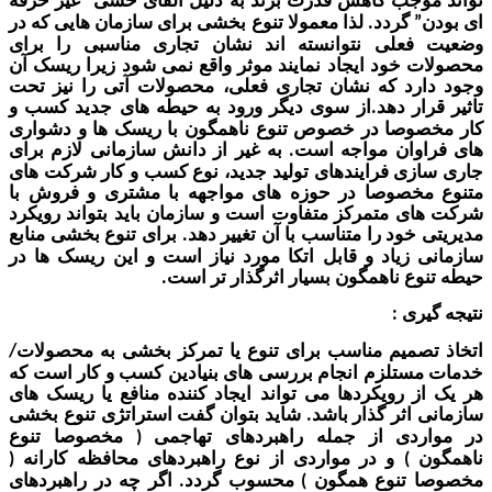
وجب کاهش قدرت برند به دلیل القای حسی
غیر حرفه
“
گردد
لذا معمولا تنوع بخشی برای سازمان هایی که در
.
”
فعلی نتوانسته اند نشان تجاری مناسبی را برای
 خود ایجاد نمایند موثر واقع نمی شود زیرا ریسک آن
رد که نشان تجاری فعلی، محصولات آتی را نیز تحت
ار دهد
از سوی دیگر ورود به حیطه های جدید کسب و
.
وصا در خصوص تنوع ناهمگون با ریسک ها و دشواری
وان مواجه است
به غیر از دانش سازمانی لازم برای
.
زی فرایندهای تولید جدید، نوع کسب و کار شرکت های
خصوصا در حوزه های مواجهه با مشتری و فروش با
ی متمرکز متفاوت است و سازمان باید بتواند رویکرد
خود را متناسب با آن تغییر دهد
برای تنوع بخشی منابع
.
 زیاد و قابل اتکا مورد نیاز است و این ریسک ها در
وع ناهمگون بسیار اثرگذار تر است
.
یری
:
تصمیم مناسب
برای تنوع
یا تمرکز بخشی به محصولات
/
ستلزم انجام بررسی ها
ی بنیادین کسب و کار است که
ز
رویکرد
ها
می تواند ایجاد کننده منافع ی
ا ریسک های
 اثر گذار باشد
شاید ب
توان گفت استراتژی تنوع بخشی
.
ردی از جمله راهبردهای تهاجمی
مخصوصا تنوع
(
ن
و در
مواردی از نوع راهبردهای محافظه کارانه
(
)
 تنوع همگون
محسوب گردد
اگر چه در راهبردهای
.
)