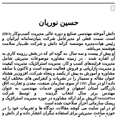
حسین نوریان
وخته مهندسی صنایع و دوره عالی مدیریت کسب‌و‌کار
(DBA)
ت فعلی او مدیرعامل شرکت بنیان‌سامانه ایرانیان و
ات‌مدیره موسسه کرانه دانش و شرکت طب‌یار سلامت
ی‌باشد.
ز بیست و سه سال -به گونه ای که در بخش رزومه کاری به
ه شده - در زمینه مشاوره موضوعات مدیریتی شامل
فرایندهای کسب و کار، مدیریت استراتژیک، مدیریت کیفیت
 بازاریابی و فروش فعالیت نموده است و تاکنون با سابقه
و آموزش به بیش از یکصد و پنجاه شرکت، افزون‌بر هشتاد
اله و سمینار را در نشریات و کنفرانس های مختلف ارایه
و در سال
از سوی سازمان صنعت، معدن و تجارت، اتاق
1395
ی استان اصفهان و انجمن خدمات مهندسی، به عنوان
 برتر سال انتخاب گردیده و توسط شرکت
اتریش برای ارائه مشاوره در حوزه مدیریت استراتژیک و
Su
زمانی احراز صلاحیت شده است
ن سایت می کوشد مقالات، دیدگاه ها و تجربیات خود را در
حث مدیریتی برای استفاده دیگران انتشار داده و از دانش و