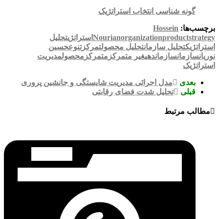
نه شناسی انتخاب استراتژیک
ا:
Hossein
product
organization
Nourian
استراتژی
تحلیل
ک
تحلیل سازمان
تحلیل محصول
تمرکز
تنوع
حسین
مان
سازماندهی
غیر متمرکز
متمرکز
محصول
مدیریت
ک
دی
مدل اجرائی مدیریت شایستگی و جانشین پروری
لی
تحلیل شدت فضای رقابتی
 مرتبط