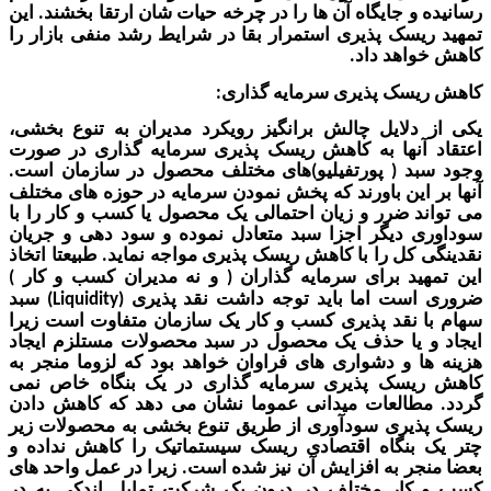
و جایگاه آن ها را در چرخه حیات شان ارتقا بخشند
این
.
یسک پذیری استمرار بقا در شرایط رشد منفی بازار را
اهد داد
.
سک پذیری سرمایه گذاری
:
دلایل چالش برانگیز
رویکرد
مدیران به تنوع بخشی،
آنها به کاهش ریسک پذیری سرمایه گذاری در صورت
بد
پورتفیلیو
های مختلف محصول در سازمان
است
.
)
(
 این باورند که پخش نمودن سرمایه در حوزه های مختلف
د
ضرر و زیان احتمالی یک محصول یا کسب و کار
را
با
ی دیگر اجزا سبد متعادل نموده
و سود دهی و جریان
 کل را با کاهش ریسک پذیری مواجه نماید
طبیعتا اتخاذ
.
ید برای سرمایه گذاران
و نه مدیران کسب و کار
)
(
ست اما باید توجه داشت نقد پذیری
سبد
(Liquidity)
نقد پذیری
کسب و کار یک سازمان متفاوت است زیرا
 یا حذف یک محصول در سبد محصولات مستلزم ایجاد
ا و دشواری های فراوان خواهد بود که لزوما منجر به
یسک پذیری سرمایه گذاری در یک بنگاه خاص نمی
طالعات میدانی عموما نشان می دهد که کاهش دادن
ذیری سودآوری از طریق تنوع بخشی به محصولات
زیر
بنگاه اقتصادی
ریسک سیستماتیک را کاهش نداده و
جر به افزایش آن نیز شده است
زیرا در عمل واحد های
.
کار مختلف در درون یک شرکت
تمایل اندکی به در